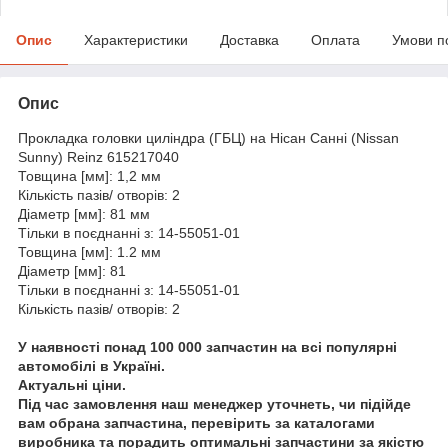
Опис
Характеристики
Доставка
Оплата
Умови п
Опис
Прокладка головки циліндра (ГБЦ) на Нісан Санні (Nissan
Sunny) Reinz 615217040
Товщина [мм]: 1,2 мм
Кількість пазів/ отворів: 2
Діаметр [мм]: 81 мм
Тільки в поєднанні з: 14-55051-01
Товщина [мм]: 1.2 мм
Діаметр [мм]: 81
Тільки в поєднанні з: 14-55051-01
Кількість пазів/ отворів: 2
У наявності понад 100 000 запчастин на всі популярні
автомобілі в Україні.
Актуальні ціни.
Під час замовлення наш менеджер уточнеть, чи підійде
вам обрана запчастина, перевірить за каталогами
виробника та порадить оптимальні запчастини за якістю