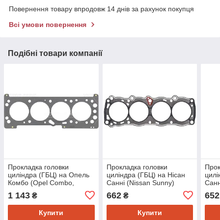
Повернення товару впродовж 14 днів за рахунок покупця
Всі умови повернення
Подібні товари компанії
Прокладка головки
Прокладка головки
Прок
циліндра (ГБЦ) на Опель
циліндра (ГБЦ) на Нісан
цилі
Комбо (Opel Combo,
Санні (Nissan Sunny)
Санн
Vectra, Astra, Zafira) Reinz
Elring 818276
Rein
1 143
662
652
₴
₴
613490000
Купити
Купити