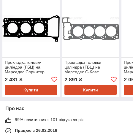
Прокладка головки
Прокладка головки
Прок
циліндра (ГБЦ) на
циліндра (ГБЦ) на
цилі
Мерседес Спринтер
Мерседес C-Клас
Мер
(Mercedes Sprinter, Vito, C-
(Mercedes C-Class W202,
(Mer
2 431
2 891
2 0
₴
₴
Class W202, W203, W204,
W203, W204, E-Class
Clas
Купити
Купити
Про нас
99% позитивних з 101 відгука за рік
Працює з 26.02.2018