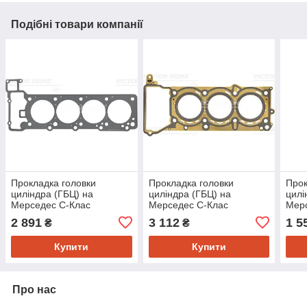
Подібні товари компанії
Прокладка головки
Прокладка головки
Прок
циліндра (ГБЦ) на
циліндра (ГБЦ) на
цилі
Мерседес C-Клас
Мерседес C-Клас
Мер
(Mercedes C-Class W202,
(Mercedes C-Class W202,
(Mer
2 891
3 112
1 5
₴
₴
W203, W204, E-Class
W203, W204, E-Class
W203
Купити
Купити
Про нас