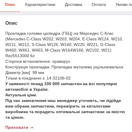
Опис
Характеристики
Доставка
Оплата
Умови п
Опис
Прокладка головки циліндра (ГБЦ) на Мерседес C-Клас
(Mercedes C-Class W202, W203, W204, E-Class W124, W210,
W211, W212, S-Class W126, W140, W220, W221, G-Class
W460, W461, W463, M-Class W164W166, W2102, W21)
Rez5513000 6z
Сторона встановлення: праворуч
Конструкція прокладка: Прокладка металева ущільнювальна
Діаметр [мм]: 98 мм
Тільки в поєднанні з: 14-32106-02
У наявності понад 100 000 запчастин на всі популярні
автомобілі в Україні.
Актуальні ціни.
Під час замовлення наш менеджер уточнеть, чи підійде
вам обрана запчастина, перевірить за каталогами
виробника та порадить оптимальні запчастини за якістю
та ціною.
Приховати