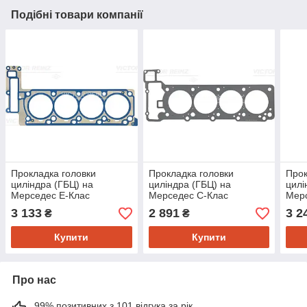
Подібні товари компанії
Прокладка головки
Прокладка головки
Прок
циліндра (ГБЦ) на
циліндра (ГБЦ) на
цилі
Мерседес E-Клас
Мерседес C-Клас
Мер
(Mercedes E-Class W124,
(Mercedes C-Class W202,
(Mer
3 133
2 891
3 2
₴
₴
W210, W211, W212, S-
W203, W204, E-Class
W203
Class
Купити
Купити
Про нас
99% позитивних з 101 відгука за рік