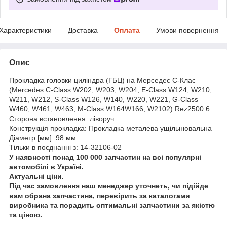
Характеристики
Доставка
Оплата
Умови повернення
Опис
Прокладка головки циліндра (ГБЦ) на Мерседес C-Клас
(Mercedes C-Class W202, W203, W204, E-Class W124, W210,
W211, W212, S-Class W126, W140, W220, W221, G-Class
W460, W461, W463, M-Class W164W166, W2102) Rez2500 6
Сторона встановлення: ліворуч
Конструкція прокладка: Прокладка металева ущільнювальна
Діаметр [мм]: 98 мм
Тільки в поєднанні з: 14-32106-02
У наявності понад 100 000 запчастин на всі популярні
автомобілі в Україні.
Актуальні ціни.
Під час замовлення наш менеджер уточнеть, чи підійде
вам обрана запчастина, перевірить за каталогами
виробника та порадить оптимальні запчастини за якістю
та ціною.