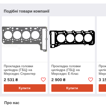
Подібні товари компанії
Прокладка головки
Прокладка головки
Прок
циліндра (ГБЦ) на
циліндра (ГБЦ) на
цилі
Мерседес Спринтер
Мерседес E-Клас
Мер
(Mercedes Sprinter, Vito, C-
(Mercedes E-Class W124,
(Mer
2 531
2 900
3 1
₴
₴
Class W202, W203, W204,
W210, W211, W212, W204)
W203
Reinz
Купити
Купити
Про нас