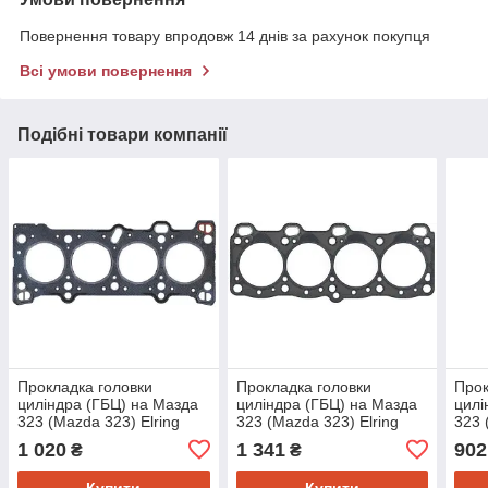
Повернення товару впродовж 14 днів за рахунок покупця
Всі умови повернення
Подібні товари компанії
Прокладка головки
Прокладка головки
Прок
циліндра (ГБЦ) на Мазда
циліндра (ГБЦ) на Мазда
цилі
323 (Mazda 323) Elring
323 (Mazda 323) Elring
323 
001840
061310
343
1 020
1 341
902
₴
₴
Купити
Купити