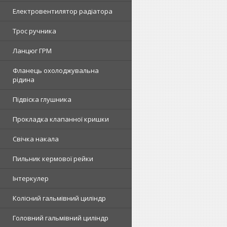
Електровентилятор радіатора
Трос ручника
Ланцюг ГРМ
Фланець охолоджувальна
рідина
Підвіска глушника
Прокладка клапанної кришки
Свічка накала
Пильник кермової рейки
Інтеркулер
Колісний гальмівний циліндр
Головний гальмівний циліндр