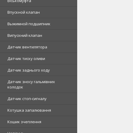
Віськомуфта
Впускной клапан
Выжимной подшипник
Випускний клапан
Датчик вентилятора
Датчик тиску оливи
Датчик заднього ходу
Датчик зносу гальмівних
колодок
Датчик стоп-сигналу
Котушка запалювання
Кошик зчеплення