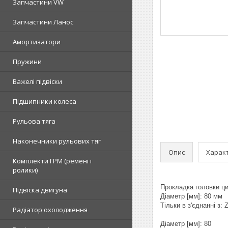
Запчастини VW
Запчастини Ланос
Амортизатори
Пружини
Важелі підвіски
Підшипники колеса
Рульова тяга
Наконечники рульових тяг
Опис
Харак
Комплекти ГРМ (ремені і
ролики)
Прокладка головки ци
Підвіска двигуна
Діаметр [мм]: 80 мм
Тільки в з'єднанні з:
Радіатор охолодження
Діаметр [мм]: 80