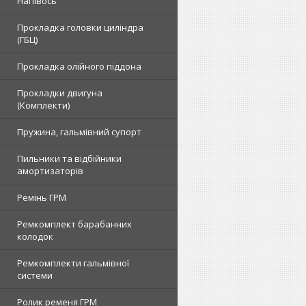
Напівось
Прокладка головки циліндра
(ГБЦ)
Прокладка олійного піддона
Прокладки двигуна
(Комплекти)
Пружина, гальмівний супорт
Пильники та відбійники
амортизаторів
Ремінь ГРМ
Ремкомплект барабанних
колодок
Ремкомплекти гальмівної
системи
Ролик ременя ГРМ