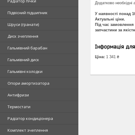
Радіатор пічки
Додатково необхідні 
Підвісний підшипник
У наявності понад 10
Актуальні ціни.
Шруси (гранати)
Під час замовлення 
запчастини за якіст
Диск зчеплення
Інформація дл
Гальмівний барабан
Ціна:
1 341 ₴
Гальмівний диск
Гальмівні колодки
Опори амортизатора
Антифризи
Термостати
Радіатор кондиціонера
Комплект зчеплення