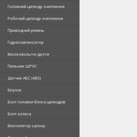
Головний циліндр зчеплення
Робочий циліндр зчеплення
Приводний ремінь
Гідрокомпенсатор
Високовольтні дроти
Пильник ШРУС
Датчик АБС (ABS)
Бігунок
Болт головки блока циліндрів
Болт колеса
Вентилятор салону