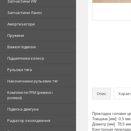
Запчастини VW
Запчастини Ланос
Амортизатори
Пружини
Важелі підвіски
Підшипники колеса
Рульова тяга
Наконечники рульових тяг
Комплекти ГРМ (ремені і
Опис
Харак
ролики)
Підвіска двигуна
Прокладка головки цил
Товщина [мм]: 0,5 мм
Радіатор охолодження
Діаметр [мм]: 78,5 мм
Конструкція проклад