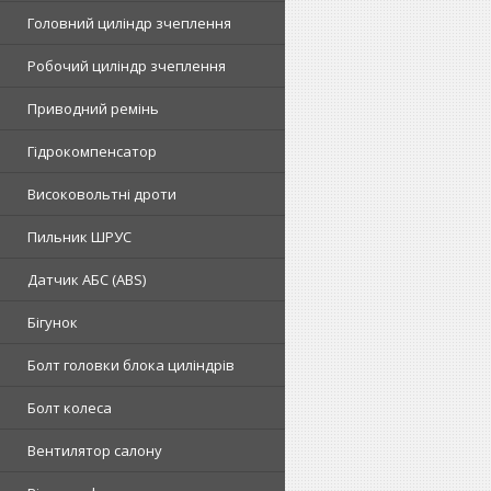
Головний циліндр зчеплення
Робочий циліндр зчеплення
Приводний ремінь
Гідрокомпенсатор
Високовольтні дроти
Пильник ШРУС
Датчик АБС (ABS)
Бігунок
Болт головки блока циліндрів
Болт колеса
Вентилятор салону