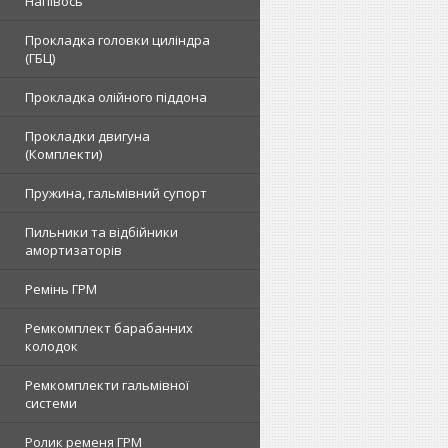
Напівось
Прокладка головки циліндра
(ГБЦ)
Прокладка олійного піддона
Прокладки двигуна
(Комплекти)
Пружина, гальмівний супорт
Пильники та відбійники
амортизаторів
Ремінь ГРМ
Ремкомплект барабанних
колодок
Ремкомплекти гальмівної
системи
Ролик ременя ГРМ