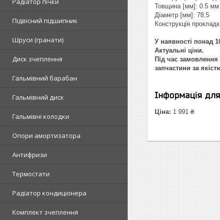
Радіатор пічки
Товщина [мм]: 0.5 мм
Діаметр [мм]: 78.5
Підвісний підшипник
Конструкція проклад
Шруси (гранати)
У наявності понад 10
Актуальні ціни.
Диск зчеплення
Під час замовлення 
запчастини за якіст
Гальмівний барабан
Інформація дл
Гальмівний диск
Ціна:
1 991 ₴
Гальмівні колодки
Опори амортизатора
Антифризи
Термостати
Радіатор кондиціонера
Комплект зчеплення