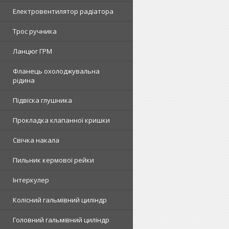
Електровентилятор радіатора
Трос ручника
Ланцюг ГРМ
Фланець охолоджувальна
рідина
Підвіска глушника
Прокладка клапанної кришки
Свічка накала
Пильник кермової рейки
Інтеркулер
Колісний гальмівний циліндр
Головний гальмівний циліндр