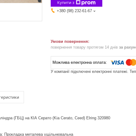
Купити з
+380 (98) 232-61-67
повернення товару протягом 14 днів
за раху
У компанії підключені електронні платежі. Те
теристики
індра (ГБЦ) на КІА Серато (Kia Cerato, Ceed) Elring 320980
ка: Прокладка металева ущільнювальна