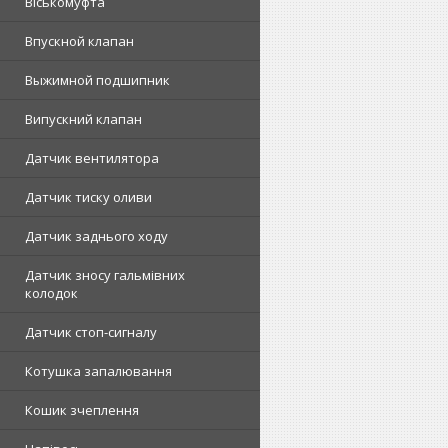
Віськомуфта
Впускной клапан
Выжимной подшипник
Випускний клапан
Датчик вентилятора
Датчик тиску оливи
Датчик заднього ходу
Датчик зносу гальмівних
колодок
Датчик стоп-сигналу
Котушка запалювання
Кошик зчеплення