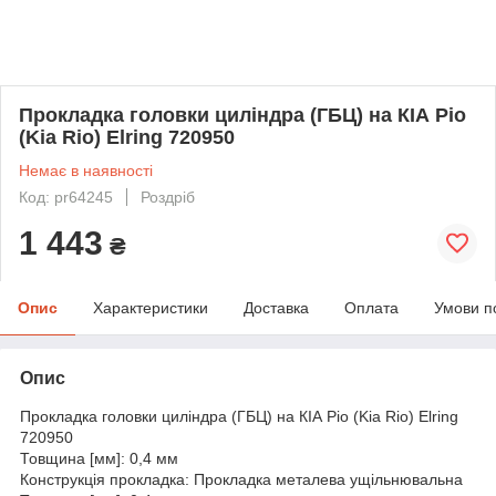
Прокладка головки циліндра (ГБЦ) на КІА Ріо
(Kia Rio) Elring 720950
Немає в наявності
Код: pr64245
Роздріб
1 443
₴
Опис
Характеристики
Доставка
Оплата
Умови п
Опис
Прокладка головки циліндра (ГБЦ) на КІА Ріо (Kia Rio) Elring
720950
Товщина [мм]: 0,4 мм
Конструкція прокладка: Прокладка металева ущільнювальна