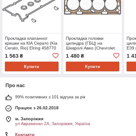
Прокладка клапанної
Прокладка головки
Прок
кришки на КІА Серато (Kia
циліндра (ГБЦ) на
цилі
Cerato, Rio) Elring 458770
Шевролі Авео (Chevrolet
Е39 
Aveo) Elring 076892
E38)
1 563
1 480
1 4
₴
₴
Купити
Купити
Про нас
99% позитивних з 101 відгука за рік
Працює з 26.02.2018
м. Запоріжжя
ул Авраменко 2А, Запоріжжя, Україна
Контакти