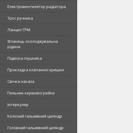
Електровентилятор радіатора
Трос ручника
Ланцюг ГРМ
Фланець охолоджувальна
рідина
Підвіска глушника
Прокладка клапанної кришки
Свічка накала
Пильник кермової рейки
Інтеркулер
Колісний гальмівний циліндр
Головний гальмівний циліндр