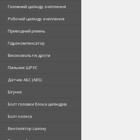
Головний циліндр зчеплення
Робочий циліндр зчеплення
Приводний ремінь
Гідрокомпенсатор
Високовольтні дроти
Пильник ШРУС
Датчик АБС (ABS)
Бігунок
Болт головки блока циліндрів
Болт колеса
Вентилятор салону