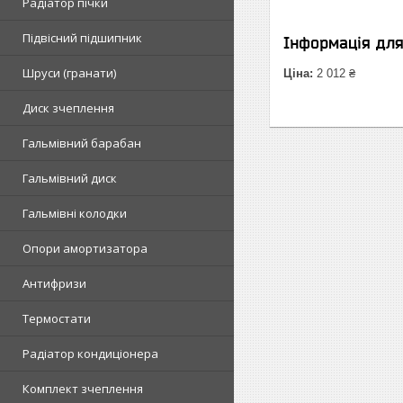
Радіатор пічки
Підвісний підшипник
Інформація дл
Шруси (гранати)
Ціна:
2 012 ₴
Диск зчеплення
Гальмівний барабан
Гальмівний диск
Гальмівні колодки
Опори амортизатора
Антифризи
Термостати
Радіатор кондиціонера
Комплект зчеплення