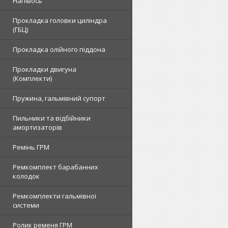
Напівось
Прокладка головки циліндра
(ГБЦ)
Прокладка олійного піддона
Прокладки двигуна
(Комплекти)
Пружина, гальмівний супорт
Пильники та відбійники
амортизаторів
Ремінь ГРМ
Ремкомплект барабанних
колодок
Ремкомплекти гальмівної
системи
Ролик ременя ГРМ