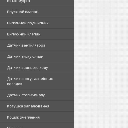
Віськомуфта
Впускной клапан
Выжимной подшипник
Випускний клапан
Датчик вентилятора
Датчик тиску оливи
Датчик заднього ходу
Датчик зносу гальмівних
колодок
Датчик стоп-сигналу
Котушка запалювання
Кошик зчеплення