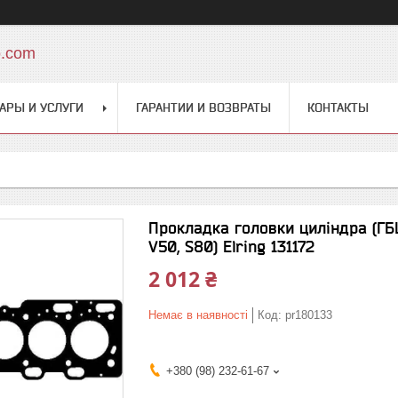
o.com
АРЫ И УСЛУГИ
ГАРАНТИИ И ВОЗВРАТЫ
КОНТАКТЫ
Прокладка головки циліндра (ГБЦ
V50, S80) Elring 131172
2 012 ₴
Немає в наявності
Код:
pr180133
+380 (98) 232-61-67