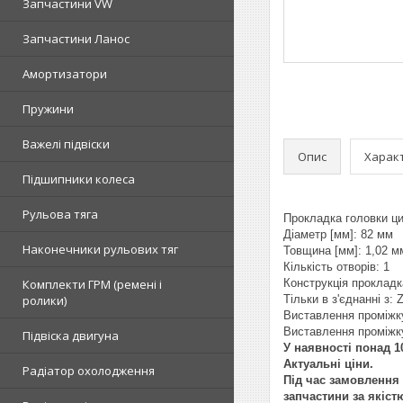
Запчастини VW
Запчастини Ланос
Амортизатори
Пружини
Важелі підвіски
Опис
Харак
Підшипники колеса
Рульова тяга
Прокладка головки ци
Діаметр [мм]: 82 мм
Наконечники рульових тяг
Товщина [мм]: 1,02 м
Кількість отворів: 1
Комплекти ГРМ (ремені і
Конструкція проклад
ролики)
Тільки в з'єднанні з:
Виставлення проміжку
Виставлення проміжку
Підвіска двигуна
У наявності понад 10
Актуальні ціни.
Радіатор охолодження
Під час замовлення 
запчастини за якіст