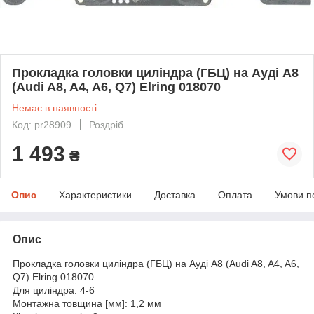
Прокладка головки циліндра (ГБЦ) на Ауді A8
(Audi A8, A4, A6, Q7) Elring 018070
Немає в наявності
Код: pr28909
Роздріб
1 493
₴
Опис
Характеристики
Доставка
Оплата
Умови п
Опис
Прокладка головки циліндра (ГБЦ) на Ауді A8 (Audi A8, A4, A6,
Q7) Elring 018070
Для циліндра: 4-6
Монтажна товщина [мм]: 1,2 мм