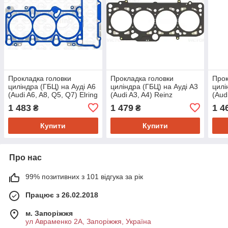
Прокладка головки
Прокладка головки
Прок
циліндра (ГБЦ) на Ауді A6
циліндра (ГБЦ) на Ауді A3
цилі
(Audi A6, A8, Q5, Q7) Elring
(Audi A3, A4) Reinz
(Aud
323370
613128000
1 483
1 479
1 4
₴
₴
Купити
Купити
Про нас
99% позитивних з 101 відгука за рік
Працює з 26.02.2018
м. Запоріжжя
ул Авраменко 2А, Запоріжжя, Україна