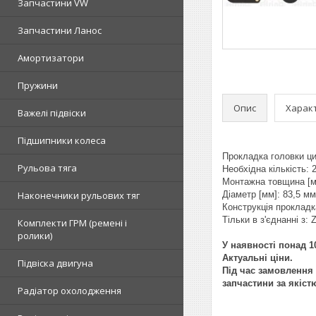
Запчастини VW
Запчастини Ланос
Амортизатори
Пружини
Опис
Харак
Важелі підвіски
Підшипники колеса
Прокладка головки цил
Рульова тяга
Необхідна кількість: 
Монтажна товщина [м
Наконечники рульових тяг
Діаметр [мм]: 83,5 мм
Конструкція проклад
Тільки в з'єднанні з:
Комплекти ГРМ (ремені і
ролики)
У наявності понад 10
Актуальні ціни.
Підвіска двигуна
Під час замовлення 
запчастини за якіст
Радіатор охолодження