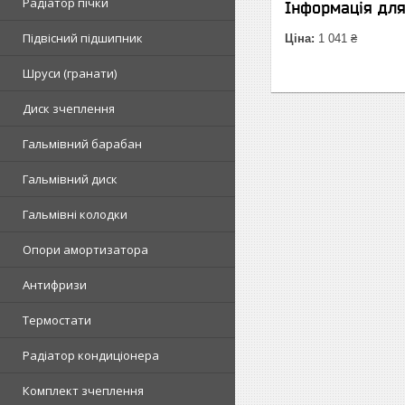
Радіатор пічки
Інформація дл
Підвісний підшипник
Ціна:
1 041 ₴
Шруси (гранати)
Диск зчеплення
Гальмівний барабан
Гальмівний диск
Гальмівні колодки
Опори амортизатора
Антифризи
Термостати
Радіатор кондиціонера
Комплект зчеплення