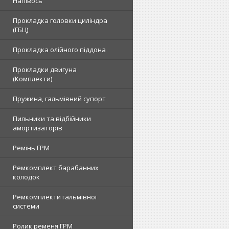
Напівось
Прокладка головки циліндра
(ГБЦ)
Прокладка олійного піддона
Прокладки двигуна
(Комплекти)
Пружина, гальмівний супорт
Пильники та відбійники
амортизаторів
Ремінь ГРМ
Ремкомплект барабанних
колодок
Ремкомплекти гальмівної
системи
Ролик ременя ГРМ