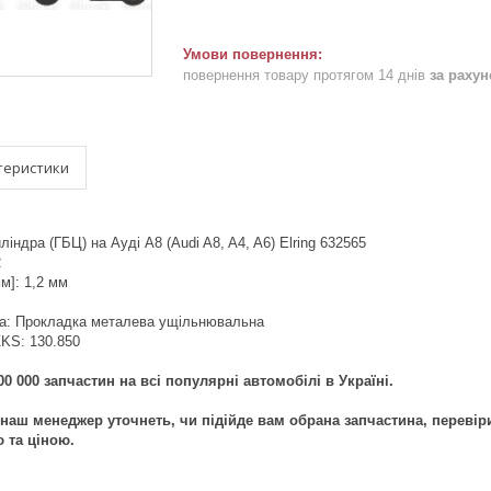
повернення товару протягом 14 днів
за раху
теристики
індра (ГБЦ) на Ауді A8 (Audi A8, A4, A6) Elring 632565
2
м]: 1,2 мм
ка: Прокладка металева ущільнювальна
 ZKS: 130.850
0 000 запчастин на всі популярні автомобілі в Україні.
наш менеджер уточнеть, чи підійде вам обрана запчастина, перевір
ю та ціною.