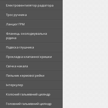
Електровентилятор радіатора
Трос ручника
Ланцюг ГРМ
Фланець охолоджувальна
рідина
Підвіска глушника
Прокладка клапанної кришки
Свічка накала
Пильник кермової рейки
Інтеркулер
Колісний гальмівний циліндр
Головний гальмівний циліндр