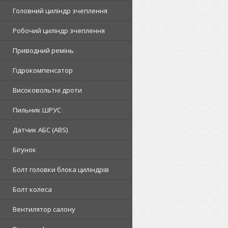
Головний циліндр зчеплення
Робочий циліндр зчеплення
Приводний ремінь
Гідрокомпенсатор
Високовольтні дроти
Пильник ШРУС
Датчик АБС (ABS)
Бігунок
Болт головки блока циліндрів
Болт колеса
Вентилятор салону