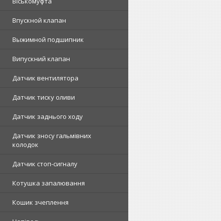
Віськомуфта
Впускной клапан
Выжимной подшипник
Випускний клапан
Датчик вентилятора
Датчик тиску оливи
Датчик заднього ходу
Датчик зносу гальмівних
колодок
Датчик стоп-сигналу
Котушка запалювання
Кошик зчеплення