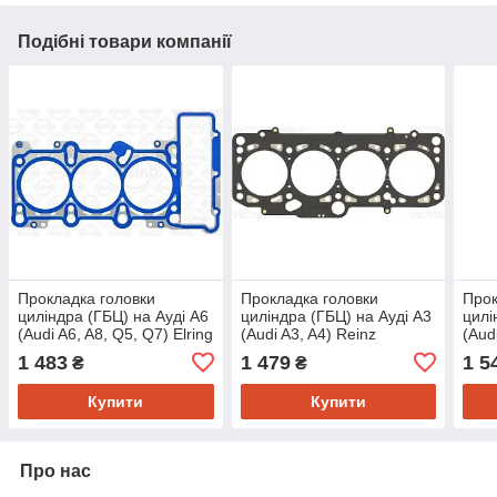
Подібні товари компанії
Прокладка головки
Прокладка головки
Прок
циліндра (ГБЦ) на Ауді A6
циліндра (ГБЦ) на Ауді A3
цилі
(Audi A6, A8, Q5, Q7) Elring
(Audi A3, A4) Reinz
(Aud
323370
613128000
613
1 483
1 479
1 5
₴
₴
Купити
Купити
Про нас