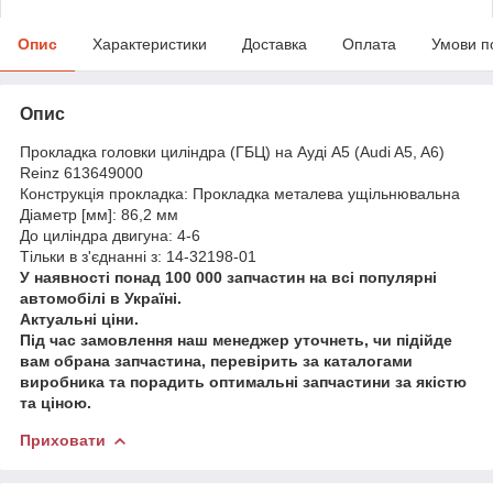
Опис
Характеристики
Доставка
Оплата
Умови п
Опис
Прокладка головки циліндра (ГБЦ) на Ауді A5 (Audi A5, A6)
Reinz 613649000
Конструкція прокладка: Прокладка металева ущільнювальна
Діаметр [мм]: 86,2 мм
До циліндра двигуна: 4-6
Тільки в з'єднанні з: 14-32198-01
У наявності понад 100 000 запчастин на всі популярні
автомобілі в Україні.
Актуальні ціни.
Під час замовлення наш менеджер уточнеть, чи підійде
вам обрана запчастина, перевірить за каталогами
виробника та порадить оптимальні запчастини за якістю
та ціною.
Приховати