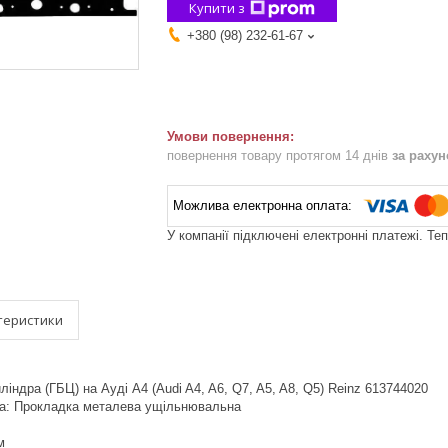
Купити з
+380 (98) 232-61-67
повернення товару протягом 14 днів
за раху
У компанії підключені електронні платежі. Те
теристики
індра (ГБЦ) на Ауді A4 (Audi A4, A6, Q7, A5, A8, Q5) Reinz 613744020
ка: Прокладка металева ущільнювальна
м