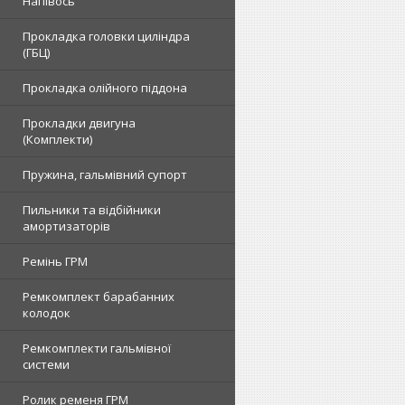
Напівось
Прокладка головки циліндра
(ГБЦ)
Прокладка олійного піддона
Прокладки двигуна
(Комплекти)
Пружина, гальмівний супорт
Пильники та відбійники
амортизаторів
Ремінь ГРМ
Ремкомплект барабанних
колодок
Ремкомплекти гальмівної
системи
Ролик ременя ГРМ