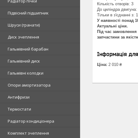
Радіатор пічки
Кількість отворів: 3
До циліндра двигуна: 
Підвісний підшипник
Тільки в з'єднанні з: 
У наявності понад 10
Шруси (гранати)
Актуальні ціни.
Під час замовлення 
Диск зчеплення
запчастини за якіст
Гальмівний барабан
Інформація дл
Гальмівний диск
Ціна:
2 010 ₴
Гальмівні колодки
Опори амортизатора
Антифризи
Термостати
Радіатор кондиціонера
Комплект зчеплення