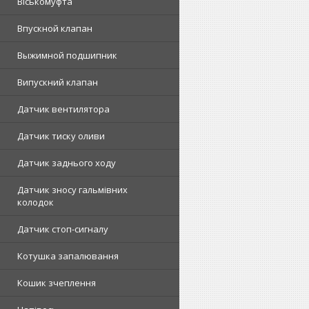
Віськомуфта
Впускной клапан
Выжимной подшипник
Випускний клапан
Датчик вентилятора
Датчик тиску оливи
Датчик заднього ходу
Датчик зносу гальмівних
колодок
Датчик стоп-сигналу
Котушка запалювання
Кошик зчеплення