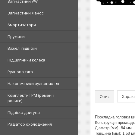
Запчастини VW
Запчастини Ланос
Амортизатори
Пружини
Важелі підвіски
Підшипники колеса
Рульова тяга
Наконечники рульових тяг
Комплекти ГРМ (ремені і
Опис
Харак
ролики)
Підвіска двигуна
Прокладка головки цил
Конструкція проклад
Радіатор охолодження
Діаметр [мм]: 84 мм
Товщина [мм]: 1,68 м