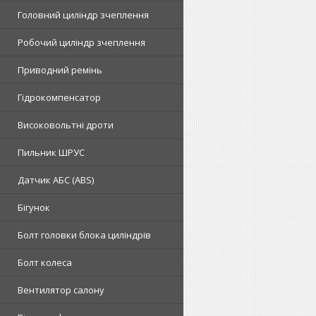
Головний циліндр зчеплення
Робочий циліндр зчеплення
Приводний ремінь
Гідрокомпенсатор
Високовольтні дроти
Пильник ШРУС
Датчик АБС (ABS)
Бігунок
Болт головки блока циліндрів
Болт колеса
Вентилятор салону