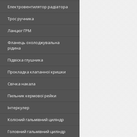
Електровентилятор радіатора
Трос ручника
Ланцюг ГРМ
Фланець охолоджувальна
рідина
Підвіска глушника
Прокладка клапанної кришки
Свічка накала
Пильник кермової рейки
Інтеркулер
Колісний гальмівний циліндр
Головний гальмівний циліндр