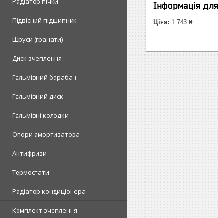
Радіатор пічки
Інформація дл
Підвісний підшипник
Ціна:
1 743 ₴
Шруси (гранати)
Диск зчеплення
Гальмівний барабан
Гальмівний диск
Гальмівні колодки
Опори амортизатора
Антифризи
Термостати
Радіатор кондиціонера
Комплект зчеплення