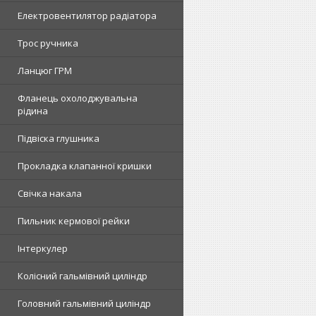
Електровентилятор радіатора
Трос ручника
Ланцюг ГРМ
Фланець охолоджувальна
рідина
Підвіска глушника
Прокладка клапанної кришки
Свічка накала
Пильник кермової рейки
Інтеркулер
Колісний гальмівний циліндр
Головний гальмівний циліндр