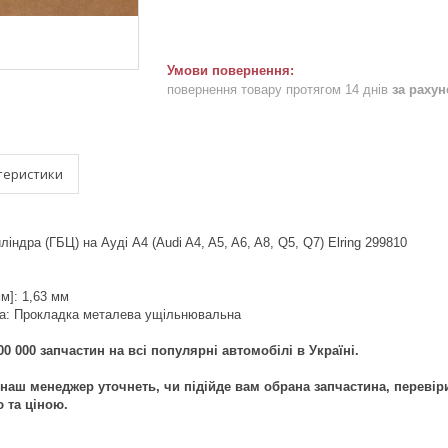
повернення товару протягом 14 днів
за раху
теристики
індра (ГБЦ) на Ауді A4 (Audi A4, A5, A6, A8, Q5, Q7) Elring 299810
м]: 1,63 мм
ка: Прокладка металева ущільнювальна
0 000 запчастин на всі популярні автомобілі в Україні.
наш менеджер уточнеть, чи підійде вам обрана запчастина, перевір
ю та ціною.