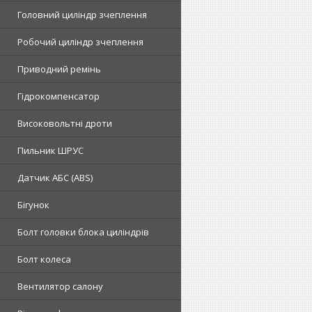
Головний циліндр зчеплення
Робочий циліндр зчеплення
Приводний ремінь
Гідрокомпенсатор
Високовольтні дроти
Пильник ШРУС
Датчик АБС (ABS)
Бігунок
Болт головки блока циліндрів
Болт колеса
Вентилятор салону