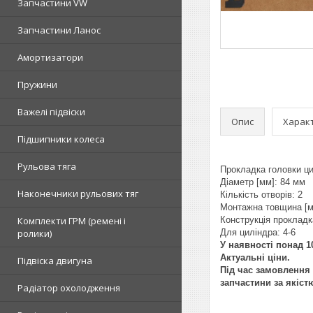
Запчастини VW
Запчастини Ланос
Амортизатори
Пружини
Важелі підвіски
Опис
Харак
Підшипники колеса
Рульова тяга
Прокладка головки цил
Діаметр [мм]: 84 мм
Наконечники рульових тяг
Кількість отворів: 2
Монтажна товщина [м
Комплекти ГРМ (ремені і
Конструкція проклад
ролики)
Для циліндра: 4-6
У наявності понад 10
Актуальні ціни.
Підвіска двигуна
Під час замовлення 
запчастини за якіст
Радіатор охолодження