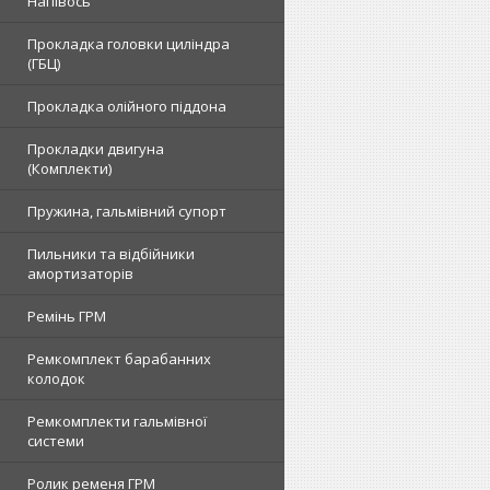
Напівось
Прокладка головки циліндра
(ГБЦ)
Прокладка олійного піддона
Прокладки двигуна
(Комплекти)
Пружина, гальмівний супорт
Пильники та відбійники
амортизаторів
Ремінь ГРМ
Ремкомплект барабанних
колодок
Ремкомплекти гальмівної
системи
Ролик ременя ГРМ