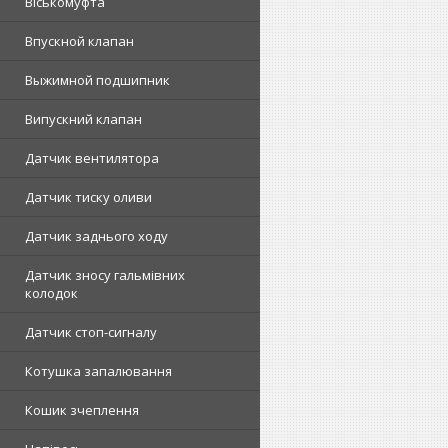
Віськомуфта
Впускной клапан
Выжимной подшипник
Випускний клапан
Датчик вентилятора
Датчик тиску оливи
Датчик заднього ходу
Датчик зносу гальмівних
колодок
Датчик стоп-сигналу
Котушка запалювання
Кошик зчеплення