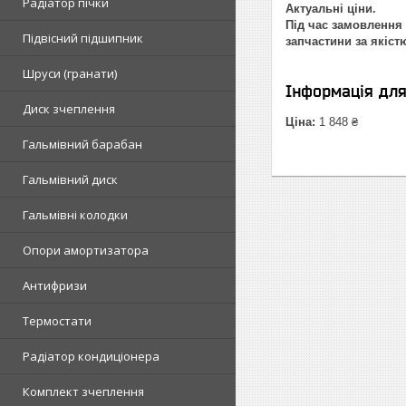
Радіатор пічки
Актуальні ціни.
Під час замовлення 
Підвісний підшипник
запчастини за якіст
Шруси (гранати)
Інформація дл
Диск зчеплення
Ціна:
1 848 ₴
Гальмівний барабан
Гальмівний диск
Гальмівні колодки
Опори амортизатора
Антифризи
Термостати
Радіатор кондиціонера
Комплект зчеплення