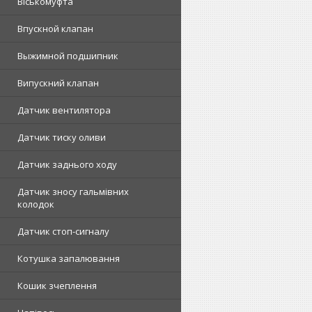
Віськомуфта
Впускной клапан
Выжимной подшипник
Випускний клапан
Датчик вентилятора
Датчик тиску оливи
Датчик заднього ходу
Датчик зносу гальмівних
колодок
Датчик стоп-сигналу
Котушка запалювання
Кошик зчеплення