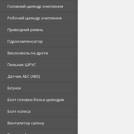
Головний циліндр зчеплення
Робочий циліндр зчеплення
Приводний ремінь
Гідрокомпенсатор
Високовольтні дроти
Пильник ШРУС
Датчик АБС (ABS)
Бігунок
Болт головки блока циліндрів
Болт колеса
Вентилятор салону