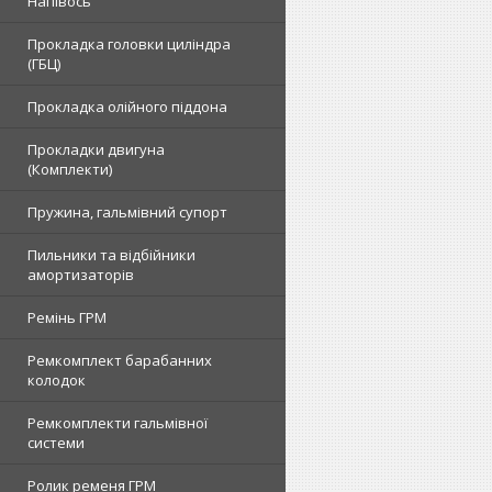
Напівось
Прокладка головки циліндра
(ГБЦ)
Прокладка олійного піддона
Прокладки двигуна
(Комплекти)
Пружина, гальмівний супорт
Пильники та відбійники
амортизаторів
Ремінь ГРМ
Ремкомплект барабанних
колодок
Ремкомплекти гальмівної
системи
Ролик ременя ГРМ