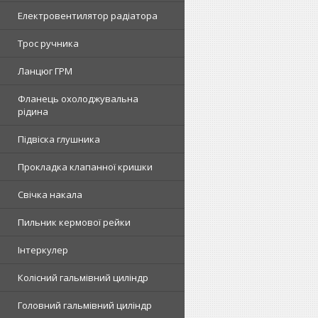
Електровентилятор радіатора
Трос ручника
Ланцюг ГРМ
Фланець охолоджувальна
рідина
Підвіска глушника
Прокладка клапанної кришки
Свічка накала
Пильник кермової рейки
Інтеркулер
Колісний гальмівний циліндр
Головний гальмівний циліндр