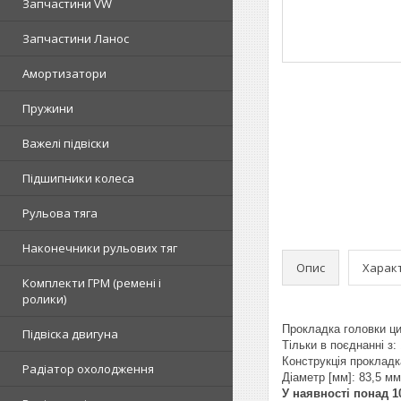
Запчастини VW
Запчастини Ланос
Амортизатори
Пружини
Важелі підвіски
Підшипники колеса
Рульова тяга
Наконечники рульових тяг
Опис
Харак
Комплекти ГРМ (ремені і
ролики)
Прокладка головки ци
Підвіска двигуна
Тільки в поєднанні з:
Конструкція проклад
Радіатор охолодження
Діаметр [мм]: 83,5 мм
У наявності понад 10