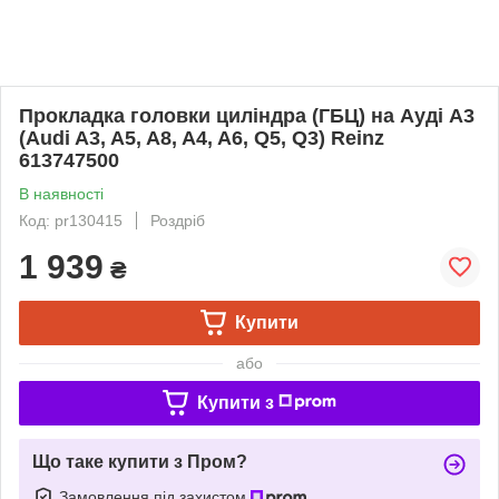
Прокладка головки циліндра (ГБЦ) на Ауді A3
(Audi A3, A5, A8, A4, A6, Q5, Q3) Reinz
613747500
В наявності
Код: pr130415
Роздріб
1 939
₴
Купити
або
Купити з
Що таке купити з Пром?
Замовлення під захистом