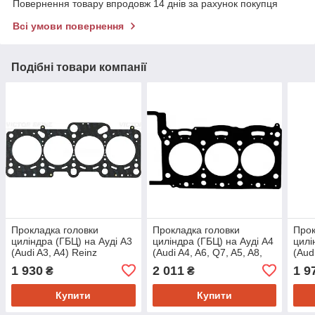
Повернення товару впродовж 14 днів за рахунок покупця
Всі умови повернення
Подібні товари компанії
Прокладка головки
Прокладка головки
Прок
циліндра (ГБЦ) на Ауді A3
циліндра (ГБЦ) на Ауді A4
цилі
(Audi A3, A4) Reinz
(Audi A4, A6, Q7, A5, A8,
(Aud
613603000
Q5) Reinz 613743500
Q5) 
1 930
2 011
1 9
₴
₴
Купити
Купити