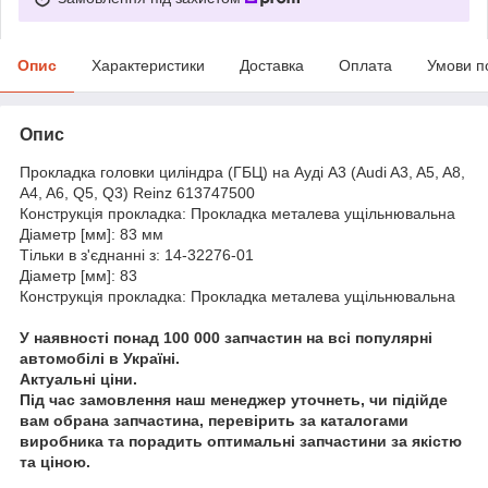
Опис
Характеристики
Доставка
Оплата
Умови п
Опис
Прокладка головки циліндра (ГБЦ) на Ауді A3 (Audi A3, A5, A8,
A4, A6, Q5, Q3) Reinz 613747500
Конструкція прокладка: Прокладка металева ущільнювальна
Діаметр [мм]: 83 мм
Тільки в з'єднанні з: 14-32276-01
Діаметр [мм]: 83
Конструкція прокладка: Прокладка металева ущільнювальна
У наявності понад 100 000 запчастин на всі популярні
автомобілі в Україні.
Актуальні ціни.
Під час замовлення наш менеджер уточнеть, чи підійде
вам обрана запчастина, перевірить за каталогами
виробника та порадить оптимальні запчастини за якістю
та ціною.