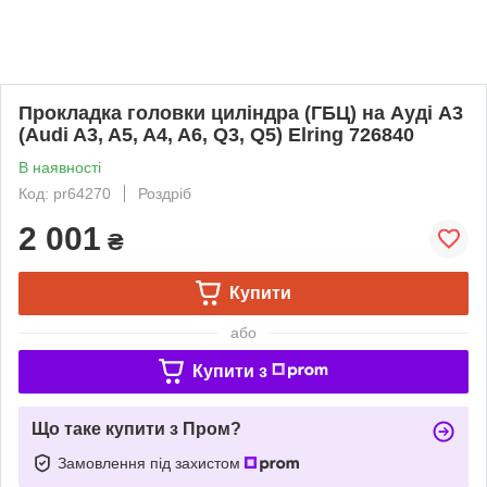
Прокладка головки циліндра (ГБЦ) на Ауді A3
(Audi A3, A5, A4, A6, Q3, Q5) Elring 726840
В наявності
Код: pr64270
Роздріб
2 001
₴
Купити
або
Купити з
Що таке купити з Пром?
Замовлення під захистом