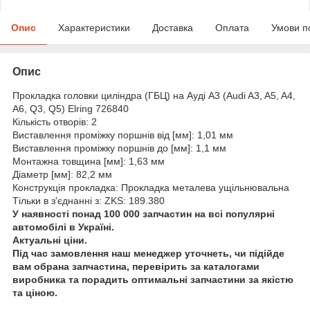
Опис
Характеристики
Доставка
Оплата
Умови п
Опис
Прокладка головки циліндра (ГБЦ) на Ауді A3 (Audi A3, A5, A4,
A6, Q3, Q5) Elring 726840
Кількість отворів: 2
Виставлення проміжку поршнів від [мм]: 1,01 мм
Виставлення проміжку поршнів до [мм]: 1,1 мм
Монтажна товщина [мм]: 1,63 мм
Діаметр [мм]: 82,2 мм
Конструкція прокладка: Прокладка металева ущільнювальна
Тільки в з'єднанні з: ZKS: 189.380
У наявності понад 100 000 запчастин на всі популярні
автомобілі в Україні.
Актуальні ціни.
Під час замовлення наш менеджер уточнеть, чи підійде
вам обрана запчастина, перевірить за каталогами
виробника та порадить оптимальні запчастини за якістю
та ціною.