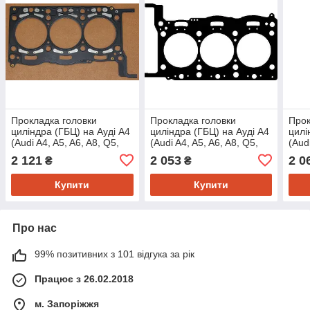
Прокладка головки
Прокладка головки
Прок
циліндра (ГБЦ) на Ауді A4
циліндра (ГБЦ) на Ауді A4
цилі
(Audi A4, A5, A6, A8, Q5,
(Audi A4, A5, A6, A8, Q5,
(Aud
Q7) Elring 299780
Q7) Elring 299790
Q5) 
2 121
2 053
2 0
₴
₴
Купити
Купити
Про нас
99% позитивних з 101 відгука за рік
Працює з 26.02.2018
м. Запоріжжя