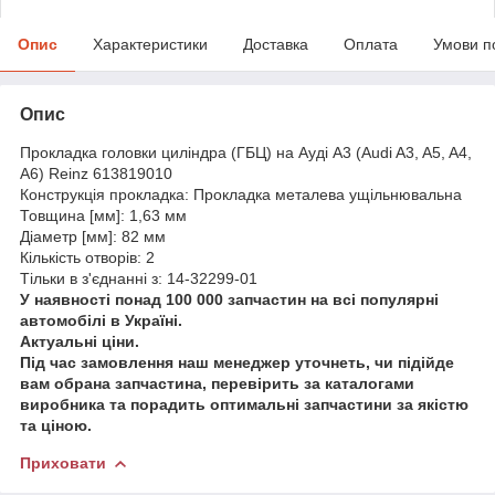
Опис
Характеристики
Доставка
Оплата
Умови п
Опис
Прокладка головки циліндра (ГБЦ) на Ауді A3 (Audi A3, A5, A4,
A6) Reinz 613819010
Конструкція прокладка: Прокладка металева ущільнювальна
Товщина [мм]: 1,63 мм
Діаметр [мм]: 82 мм
Кількість отворів: 2
Тільки в з'єднанні з: 14-32299-01
У наявності понад 100 000 запчастин на всі популярні
автомобілі в Україні.
Актуальні ціни.
Під час замовлення наш менеджер уточнеть, чи підійде
вам обрана запчастина, перевірить за каталогами
виробника та порадить оптимальні запчастини за якістю
та ціною.
Приховати