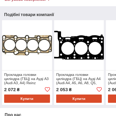
Подібні товари компанії
Прокладка головки
Прокладка головки
Прок
циліндра (ГБЦ) на Ауді A3
циліндра (ГБЦ) на Ауді A4
цилі
(Audi A3, A4) Reinz
(Audi A4, A5, A6, A8, Q5,
(Aud
613600500
Q7) Elring 299790
Q5) 
2 072
2 053
2 0
₴
₴
Купити
Купити
Про нас