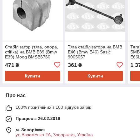
Стабілізатор (тяга, опора,
Тяга стабілізатора на БМВ
Тяга
стійка) на БМВ Е39 (Bmw
Е46 (Bmw E46) Sasic
БМВ 
E39) Moog BMSB6760
9005057
E66L
471
361
1 3
₴
₴
Купити
Купити
Про нас
100% позитивних з 100 відгуків за рік
Працює з 26.02.2018
м. Запоріжжя
ул Авраменко 2А, Запоріжжя, Україна