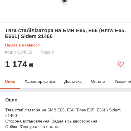
Тяга стабілізатора на БМВ Е65, Е66 (Bmw E65,
E66L) Sidem 21460
Немає в наявності
Код: pr234352
Роздріб
1 174
₴
Опис
Характеристики
Доставка
Оплата
Умови п
Опис
Тяга стабілізатора на БМВ Е65, Е66 (Bmw E65, E66L) Sidem
21460
Сторона встановлення: Задня вісь двостороння
Стійка: З'єднувальна штанга