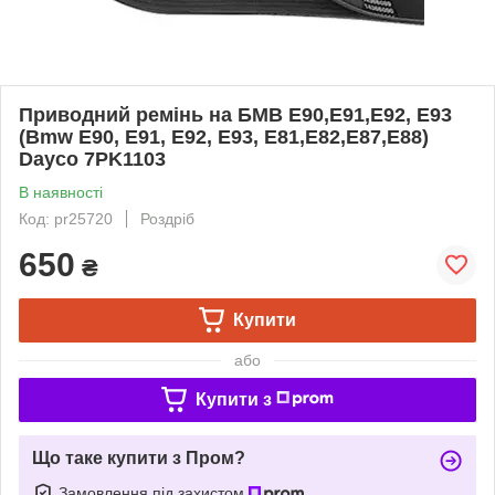
Приводний ремінь на БМВ Е90,Е91,Е92, Е93
(Bmw E90, E91, E92, E93, E81,E82,E87,E88)
Dayco 7PK1103
В наявності
Код: pr25720
Роздріб
650
₴
Купити
або
Купити з
Що таке купити з Пром?
Замовлення під захистом