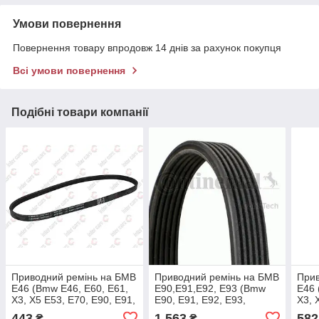
Умови повернення
Повернення товару впродовж 14 днів за рахунок покупця
Всі умови повернення
Подібні товари компанії
Приводний ремінь на БМВ
Приводний ремінь на БМВ
Прив
Е46 (Bmw E46, E60, E61,
Е90,Е91,Е92, Е93 (Bmw
Е46 
X3, X5 E53, E70, E90, E91,
E90, E91, E92, E93,
X3, 
E92, E93) Bosch
E81,E82,E87,E88)
E93)
443
1 563
582
₴
₴