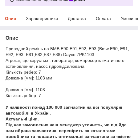
Опис
Характеристики
Доставка
Оплата
Умови п
Опис
Приводний ремінь на БМВ Е90,Е91,Е92, Е93 (Bmw E90, E91,
E92, E93, E81,E82,E87,E88) Dayco 7PK1103
Агрегат, що керується: генератор, компресор кліматичного
встановлення, насос гідропідсилювача
Кількість ребер: 7
Довжина [мм]: 1103 мм
Довжина [мм]: 1103
Кількість ребер: 7
У наявності понад 100 000 запчастин на всі популярні
автомобілі в Україні.
Актуальні ціни.
Під час замовлення наш менеджер уточнеть, чи підійде
вам обрана запчастина, перевірить за каталогами
виробника та порадить оптимальні запчастини за якістю