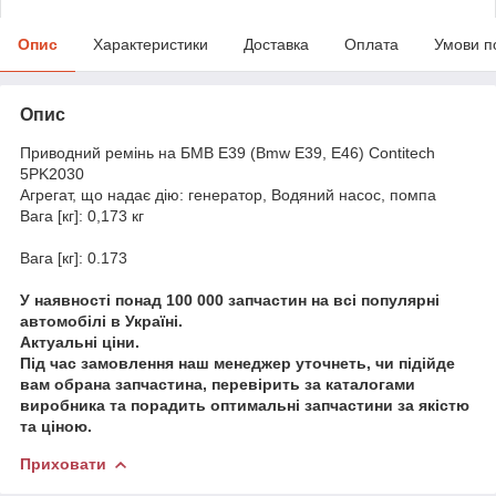
Опис
Характеристики
Доставка
Оплата
Умови п
Опис
Приводний ремінь на БМВ Е39 (Bmw E39, E46) Contitech
5PK2030
Агрегат, що надає дію: генератор, Водяний насос, помпа
Вага [кг]: 0,173 кг
Вага [кг]: 0.173
У наявності понад 100 000 запчастин на всі популярні
автомобілі в Україні.
Актуальні ціни.
Під час замовлення наш менеджер уточнеть, чи підійде
вам обрана запчастина, перевірить за каталогами
виробника та порадить оптимальні запчастини за якістю
та ціною.
Приховати