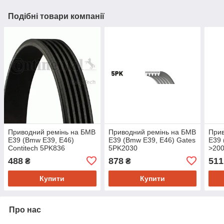
Подібні товари компанії
Приводний ремінь на БМВ
Приводний ремінь на БМВ
Прив
Е39 (Bmw E39, E46)
Е39 (Bmw E39, E46) Gates
Е39 
Contitech 5PK836
5PK2030
>200
488
878
511
₴
₴
Купити
Купити
Про нас