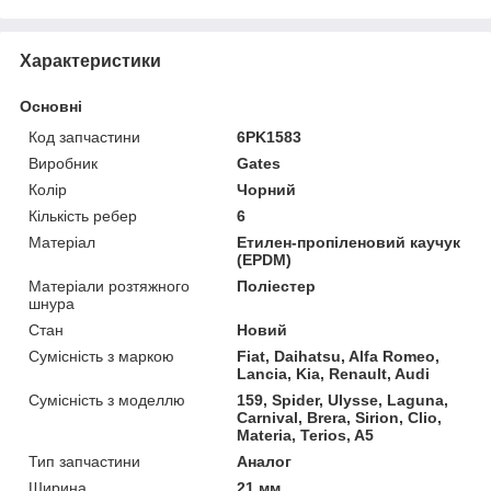
Характеристики
Основні
Код запчастини
6PK1583
Виробник
Gates
Колір
Чорний
Кількість ребер
6
Матеріал
Етилен-пропіленовий каучук
(EPDM)
Матеріали розтяжного
Поліестер
шнура
Стан
Новий
Сумісність з маркою
Fiat, Daihatsu, Alfa Romeo,
Lancia, Kia, Renault, Audi
Сумісність з моделлю
159, Spider, Ulysse, Laguna,
Carnival, Brera, Sirion, Clio,
Materia, Terios, A5
Тип запчастини
Аналог
Ширина
21 мм