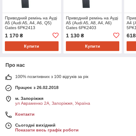
Приводний ремінь на Ауді
Приводний ремінь на Ауді
Прив
A5 (Audi A5, A4, A6, Q5)
A5 (Audi A5, A8, A4, A6)
A4 (
Gates 6PK2413
Gates 6PK2403
5PK
1 170
1 130
618
₴
₴
Купити
Купити
Про нас
100% позитивних з 100 відгуків за рік
Працює з 26.02.2018
м. Запоріжжя
ул Авраменко 2А, Запоріжжя, Україна
Контакти
Сьогодні вихідний
Показати весь графік роботи