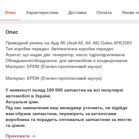
Опис
Характеристики
Доставка
Оплата
Умови п
Опис
Приводний ремінь на Ауді A5 (Audi A5, A4, A6) Gates 6PK1583
Тип коробки передач: Автоматична коробка передач
Агрегат, що надає дію: генератор, насос гідропідсилювача
Обладнання/обладнання: для автомобілів із кондиціонером
Матеріал: EPDM (Етилен-пропіленовий каучук)
Матеріал: EPDM (Етилен-пропіленовий каучук)
У наявності понад 100 000 запчастин на всі популярні
автомобілі в Україні.
Актуальні ціни.
Під час замовлення наш менеджер уточнеть, чи підійде
вам обрана запчастина, перевірить за каталогами
виробника та порадить оптимальні запчастини за якістю
та ціною.
Приховати