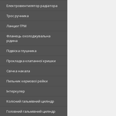
Електровентилятор радіатора
Трос ручника
Ланцюг ГРМ
Фланець охолоджувальна
рідина
Підвіска глушника
Прокладка клапанної кришки
Свічка накала
Пильник кермової рейки
Інтеркулер
Колісний гальмівний циліндр
Головний гальмівний циліндр