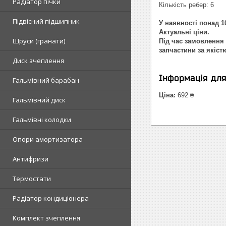
Радіатор пічки
Кількість ребер: 6
Підвісний підшипник
У наявності понад 10
Актуальні ціни.
Шруси (гранати)
Під час замовлення 
запчастини за якіст
Диск зчеплення
Інформація дл
Гальмівний барабан
Ціна:
692 ₴
Гальмівний диск
Гальмівні колодки
Опори амортизатора
Антифризи
Термостати
Радіатор кондиціонера
Комплект зчеплення