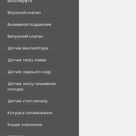
Віськомуфта
Впускной клапан
Выжимной подшипник
Випускний клапан
Датчик вентилятора
Датчик тиску оливи
Датчик заднього ходу
Датчик зносу гальмівних
колодок
Датчик стоп-сигналу
Котушка запалювання
Кошик зчеплення