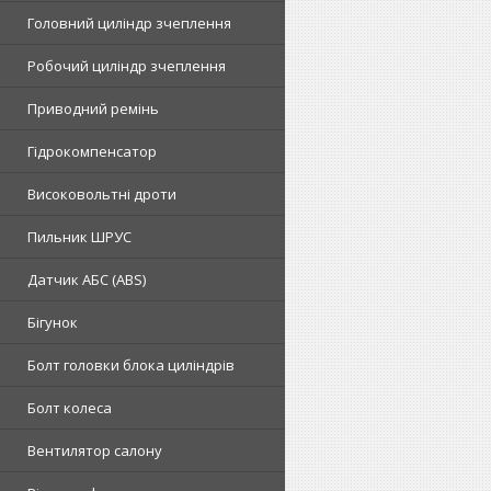
Головний циліндр зчеплення
Робочий циліндр зчеплення
Приводний ремінь
Гідрокомпенсатор
Високовольтні дроти
Пильник ШРУС
Датчик АБС (ABS)
Бігунок
Болт головки блока циліндрів
Болт колеса
Вентилятор салону