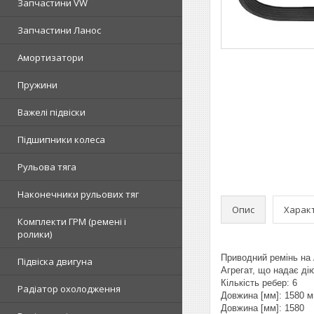
Запчастини VW
Запчастини Ланос
Амортизатори
Пружини
Важелі підвіски
Підшипники колеса
Рульова тяга
Наконечники рульових тяг
Опис
Харак
Комплекти ГРМ (ремені і
ролики)
Приводний ремінь на 
Підвіска двигуна
Агрегат, що надає ді
Кількість ребер: 6
Радіатор охолодження
Довжина [мм]: 1580 
Довжина [мм]: 1580