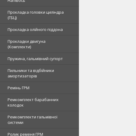
Напівось
Прокладка головки циліндра
(ГБЦ)
Прокладка олійного піддона
Прокладки двигуна
(Комплекти)
Пружина, гальмівний супорт
Пильники та відбійники
амортизаторів
Ремінь ГРМ
Ремкомплект барабанних
колодок
Ремкомплекти гальмівної
системи
Ролик ременя ГРМ