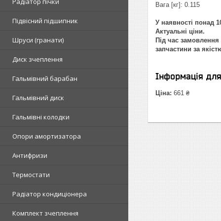
Радіатор пічки
Вага [кг]: 0.115
Підвісний підшипник
У наявності понад 10
Актуальні ціни.
Шруси (гранати)
Під час замовлення 
запчастини за якіст
Диск зчеплення
Інформація дл
Гальмівний барабан
Ціна:
661 ₴
Гальмівний диск
Гальмівні колодки
Опори амортизатора
Антифризи
Термостати
Радіатор кондиціонера
Комплект зчеплення