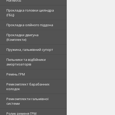
Напівось
Прокладка головки циліндра
(ГБЦ)
Прокладка олійного піддона
Прокладки двигуна
(Комплекти)
Пружина, гальмівний супорт
Пильники та відбійники
амортизаторів
Ремінь ГРМ
Ремкомплект барабанних
колодок
Ремкомплекти гальмівної
системи
Ролик ременя ГРМ