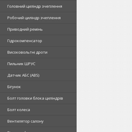
Головний циліндр зчеплення
Робочий циліндр зчеплення
Приводний ремінь
Гідрокомпенсатор
Високовольтні дроти
Пильник ШРУС
Датчик АБС (ABS)
Бігунок
Болт головки блока циліндрів
Болт колеса
Вентилятор салону