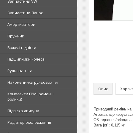
Запчастини VW
Запчастини Ланос
Амортизатори
Пружини
Важелі підвіски
Підшипники колеса
Рульова тяга
Наконечники рульових тяг
Опис
Харак
Комплекти ГРМ (ремені і
ролики)
Приводний ремінь на 
Підвіска двигуна
Агрегат, що керуєтьс
Обладнання/обладнанн
Радіатор охолодження
Вага [кг]: 0,115 кг