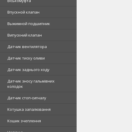
Віськомуфта
Впускной клапан
Выжимной подшипник
Випускний клапан
Датчик вентилятора
Датчик тиску оливи
Датчик заднього ходу
Датчик зносу гальмівних
колодок
Датчик стоп-сигналу
Котушка запалювання
Кошик зчеплення