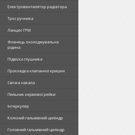
Електровентилятор радіатора
Трос ручника
Ланцюг ГРМ
Фланець охолоджувальна
рідина
Підвіска глушника
Прокладка клапанної кришки
Свічка накала
Пильник кермової рейки
Інтеркулер
Колісний гальмівний циліндр
Головний гальмівний циліндр