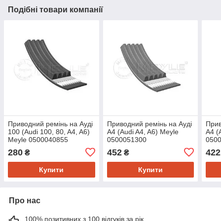
Подібні товари компанії
Приводний ремінь на Ауді
Приводний ремінь на Ауді
Прив
100 (Audi 100, 80, A4, A6)
A4 (Audi A4, A6) Meyle
A4 (
Meyle 0500040855
0500051300
050
280
452
422
₴
₴
Купити
Купити
Про нас
100% позитивних з 100 відгуків за рік