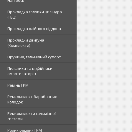
Напівось
Прокладка головки циліндра
(ГБЦ)
Прокладка олійного піддона
Прокладки двигуна
(Комплекти)
Пружина, гальмівний супорт
Пильники та відбійники
амортизаторів
Ремінь ГРМ
Ремкомплект барабанних
колодок
Ремкомплекти гальмівної
системи
Ролик ременя ГРМ