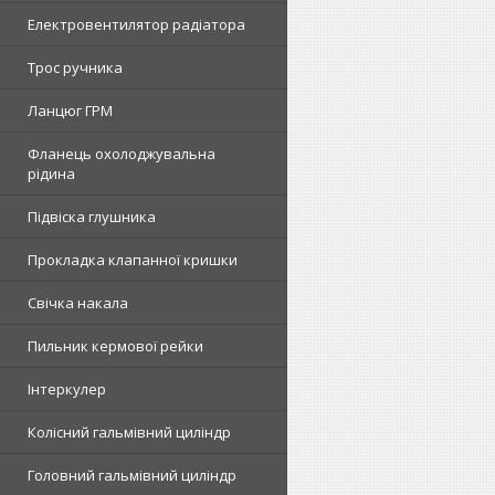
Електровентилятор радіатора
Трос ручника
Ланцюг ГРМ
Фланець охолоджувальна
рідина
Підвіска глушника
Прокладка клапанної кришки
Свічка накала
Пильник кермової рейки
Інтеркулер
Колісний гальмівний циліндр
Головний гальмівний циліндр