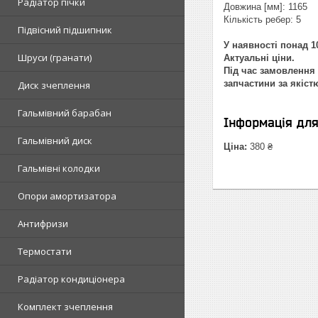
Радіатор пічки
Довжина [мм]: 1165
Кількість ребер: 5
Підвісний підшипник
У наявності понад 10
Шруси (гранати)
Актуальні ціни.
Під час замовлення 
запчастини за якіст
Диск зчеплення
Гальмівний барабан
Інформація дл
Гальмівний диск
Ціна:
380 ₴
Гальмівні колодки
Опори амортизатора
Антифризи
Термостати
Радіатор кондиціонера
Комплект зчеплення