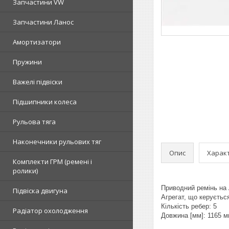
Запчастини VW
Запчастини Ланос
Амортизатори
Пружини
Важелі підвіски
Підшипники колеса
Рульова тяга
Наконечники рульових тяг
Опис
Харак
Комплекти ГРМ (ремені і
ролики)
Приводний ремінь на 
Підвіска двигуна
Агрегат, що керуєтьс
Кількість ребер: 5
Радіатор охолодження
Довжина [мм]: 1165 