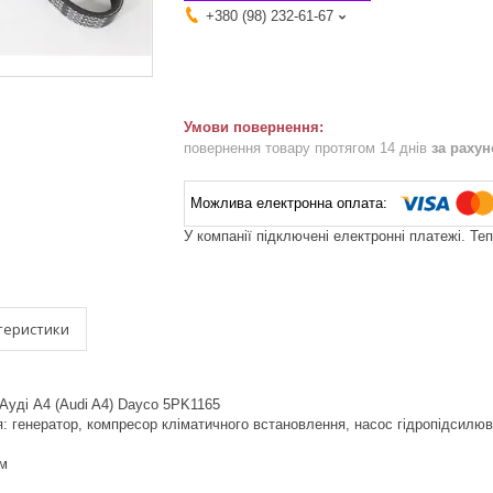
+380 (98) 232-61-67
повернення товару протягом 14 днів
за раху
У компанії підключені електронні платежі. Те
теристики
Ауді A4 (Audi A4) Dayco 5PK1165
я: генератор, компресор кліматичного встановлення, насос гідропідсилю
мм