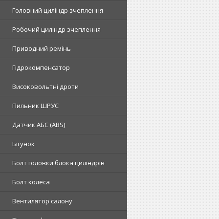
Головний циліндр зчеплення
Робочий циліндр зчеплення
Приводний ремінь
Гідрокомпенсатор
Високовольтні дроти
Пильник ШРУС
Датчик АБС (ABS)
Бігунок
Болт головки блока циліндрів
Болт колеса
Вентилятор салону