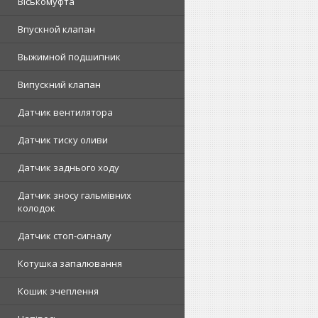
Віськомуфта
Впускной клапан
Выжимной подшипник
Випускний клапан
Датчик вентилятора
Датчик тиску оливи
Датчик заднього ходу
Датчик зносу гальмівних
колодок
Датчик стоп-сигналу
Котушка запалювання
Кошик зчеплення