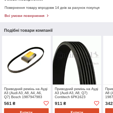
Повернення товару впродовж 14 днів за рахунок покупця
Всі умови повернення
Подібні товари компанії
Приводний ремінь на Ауді
Приводний ремінь на Ауді
Прив
A3 (Audi A3, A8, A4, A6,
A3 (Audi A3, A8, Q7)
A8 (
Q7) Bosch 1987947983
Contitech 6PK1623
198
561
911
342
₴
₴
Купити
Купити