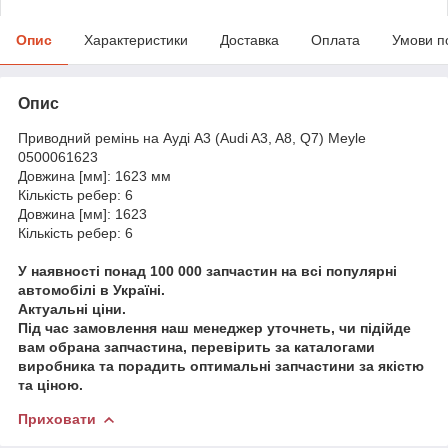
Опис
Характеристики
Доставка
Оплата
Умови п
Опис
Приводний ремінь на Ауді A3 (Audi A3, A8, Q7) Meyle
0500061623
Довжина [мм]: 1623 мм
Кількість ребер: 6
Довжина [мм]: 1623
Кількість ребер: 6
У наявності понад 100 000 запчастин на всі популярні
автомобілі в Україні.
Актуальні ціни.
Під час замовлення наш менеджер уточнеть, чи підійде
вам обрана запчастина, перевірить за каталогами
виробника та порадить оптимальні запчастини за якістю
та ціною.
Приховати