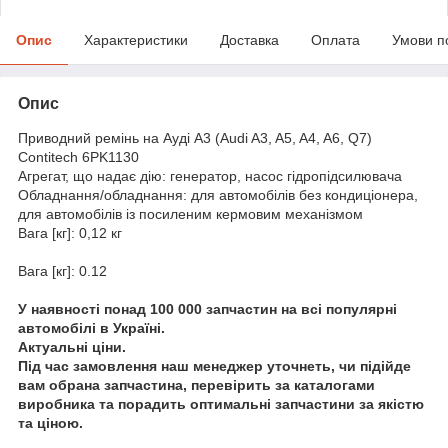
Опис
Характеристики
Доставка
Оплата
Умови п
Опис
Приводний ремінь на Ауді A3 (Audi A3, A5, A4, A6, Q7)
Contitech 6PK1130
Агрегат, що надає дію: генератор, насос гідропідсилювача
Обладнання/обладнання: для автомобілів без кондиціонера,
для автомобілів із посиленим кермовим механізмом
Вага [кг]: 0,12 кг
Вага [кг]: 0.12
У наявності понад 100 000 запчастин на всі популярні
автомобілі в Україні.
Актуальні ціни.
Під час замовлення наш менеджер уточнеть, чи підійде
вам обрана запчастина, перевірить за каталогами
виробника та порадить оптимальні запчастини за якістю
та ціною.