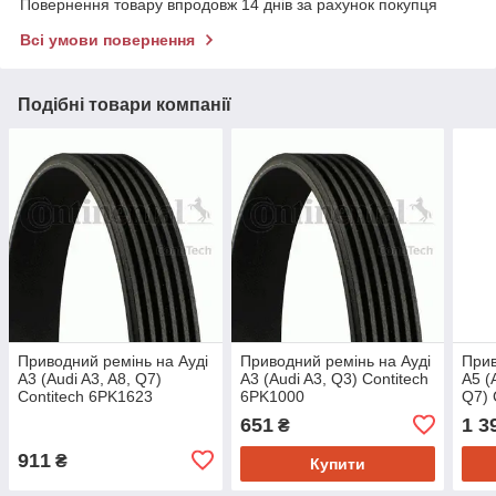
Повернення товару впродовж 14 днів за рахунок покупця
Всі умови повернення
Подібні товари компанії
Приводний ремінь на Ауді
Приводний ремінь на Ауді
Прив
A3 (Audi A3, A8, Q7)
A3 (Audi A3, Q3) Contitech
A5 (
Contitech 6PK1623
6PK1000
Q7) 
651
1 3
₴
911
₴
Купити