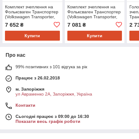
Комплект зчеплення на
Комплект зчеплення на
Голо
Фольксваген Транспортер
Фольксваген Транспортер
зчеп
(Volkswagen Transporter,
(Volkswagen Transporter,
Тран
Transporter T4) Sachs
Transporter T4) Sachs
Tran
7 652
7 081
2 7
₴
₴
3000829001
3000831301
T4) 
Купити
Купити
Про нас
99% позитивних з 101 відгука за рік
Працює з 26.02.2018
м. Запоріжжя
ул Авраменко 2А, Запоріжжя, Україна
Контакти
Сьогодні працює з 09:00 до 16:30
Показати весь графік роботи