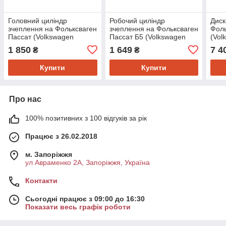
Головний циліндр
Робочий циліндр
Диск
зчеплення на Фольксваген
зчеплення на Фольксваген
Фоль
Пассат (Volkswagen
Пассат Б5 (Volkswagen
(Vol
Passat, Passat B3, Passat
Passat b5) 1996-- ->2005
Pass
1 850
1 649
7 4
₴
₴
B4) Lpr 2105
Sachs 6283000045
Pass
Купити
Купити
Про нас
100% позитивних з 100 відгуків за рік
Працює з 26.02.2018
м. Запоріжжя
ул Авраменко 2А, Запоріжжя, Україна
Контакти
Сьогодні працює з 09:00 до 16:30
Показати весь графік роботи