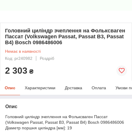
Головний циліндр зчеплення на Фольксваген
Пассат (Volkswagen Passat, Passat B3, Passat
B4) Bosch 0986486006
Немає в наявності
Код: pr240982
Роздріб
2 303
₴
Опис
Характеристики
Доставка
Оплата
Умови п
Опис
Головний циліндр зчеплення на Фольксваген Пассат
(Volkswagen Passat, Passat B3, Passat B4) Bosch 0986486006
Діаметр поршня циліндра [мм]: 19