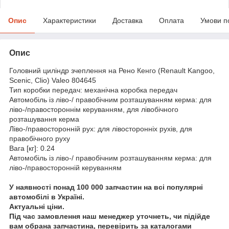
Опис
Характеристики
Доставка
Оплата
Умови п
Опис
Головний циліндр зчеплення на Рено Кенго (Renault Kangoo,
Scenic, Clio) Valeo 804645
Тип коробки передач: механічна коробка передач
Автомобіль із ліво-/ правобічним розташуванням керма: для
ліво-/правостороннім керуванням, для лівобічного
розташування керма
Ліво-/правосторонній рух: для лівосторонніх рухів, для
правобічного руху
Вага [кг]: 0.24
Автомобіль із ліво-/ правобічним розташуванням керма: для
ліво-/правосторонній керуванням
У наявності понад 100 000 запчастин на всі популярні
автомобілі в Україні.
Актуальні ціни.
Під час замовлення наш менеджер уточнеть, чи підійде
вам обрана запчастина, перевірить за каталогами