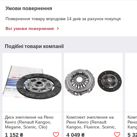
Умови повернення
Повернення товару впродовж 14 днів за рахунок покупця
Всі умови повернення
Подібні товари компанії
Диск зчеплення на Рено
Комплект зчеплення на
Комп
Кенго (Renault Kangoo,
Рено Кенго (Renault
Рено
Megane, Scenic, Clio)
Kangoo, Fluence, Scenic,
Kang
Asam 30192
Megane, Clio, Modus)
Mega
1 152
4 049
5 3
₴
₴
Sachs 3000951334
620