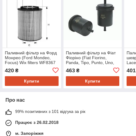
Паливний фільтр на Форд
Паливний фільтр на Фіат
Пали
Монрео (Ford Mondeo,
Фіоріно (Fiat Fiorino,
шевр
Focus) Wix filters WF8367
Panda, Tipo, Punto, Uno,
Lace
Tempra) Wix filters WF8032
filt
420
463
401
₴
₴
Купити
Купити
Про нас
99% позитивних з 101 відгука за рік
Працює з 26.02.2018
м. Запоріжжя