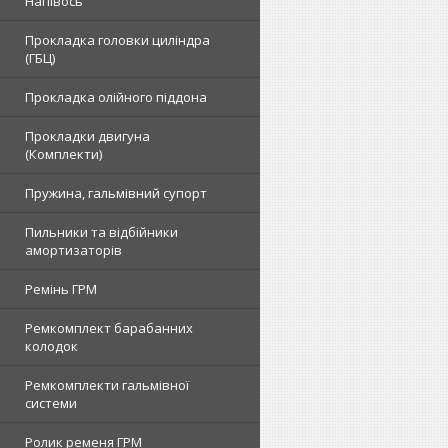
Напівось
Прокладка головки циліндра
(ГБЦ)
Прокладка олійного піддона
Прокладки двигуна
(Комплекти)
Пружина, гальмівний супорт
Пильники та відбійники
амортизаторів
Ремінь ГРМ
Ремкомплект барабанних
колодок
Ремкомплекти гальмівної
системи
Ролик ременя ГРМ