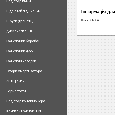
Радіатор пічки
Підвісний підшипник
Інформація дл
Ціна:
860 ₴
Шруси (гранати)
Диск зчеплення
Гальмівний барабан
Гальмівний диск
Гальмівні колодки
Опори амортизатора
Антифризи
Термостати
Радіатор кондиціонера
Комплект зчеплення