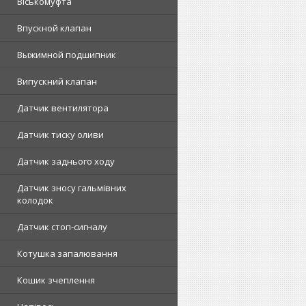
Віськомуфта
Впускной клапан
Выжимной подшипник
Випускний клапан
Датчик вентилятора
Датчик тиску оливи
Датчик заднього ходу
Датчик зносу гальмівних
колодок
Датчик стоп-сигналу
Котушка запалювання
Кошик зчеплення