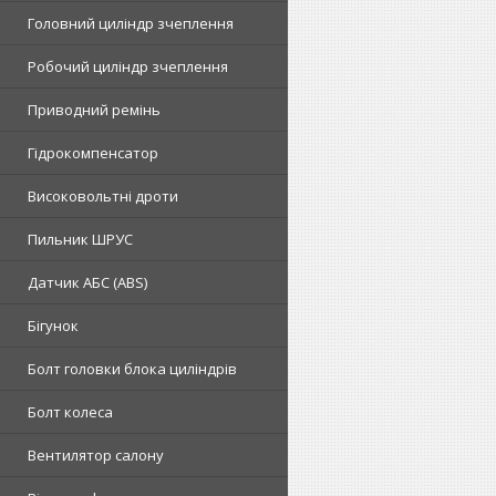
Головний циліндр зчеплення
Робочий циліндр зчеплення
Приводний ремінь
Гідрокомпенсатор
Високовольтні дроти
Пильник ШРУС
Датчик АБС (ABS)
Бігунок
Болт головки блока циліндрів
Болт колеса
Вентилятор салону