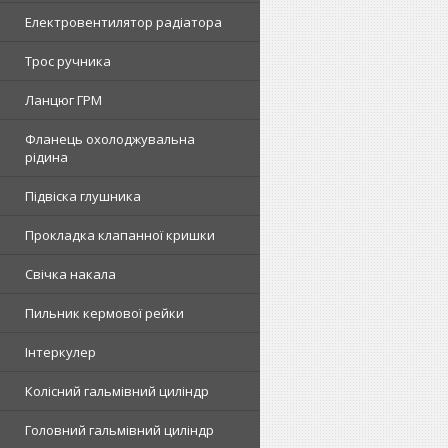
Електровентилятор радіатора
Трос ручника
Ланцюг ГРМ
Фланець охолоджувальна
рідина
Підвіска глушника
Прокладка клапанної кришки
Свічка накала
Пильник кермової рейки
Інтеркулер
Колісний гальмівний циліндр
Головний гальмівний циліндр