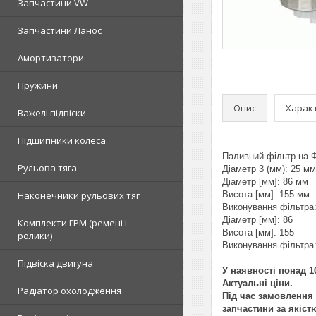
Запчастини VW
Запчастини Ланос
Амортизатори
Пружини
Опис
Харак
Важелі підвіски
Підшипники колеса
Паливний фільтр на Фі
Рульова тяга
Діаметр 3 (мм): 25 мм
Діаметр [мм]: 86 мм
Наконечники рульових тяг
Висота [мм]: 155 мм
Виконування фільтра
Діаметр [мм]: 86
Комплекти ГРМ (ремені і
Висота [мм]: 155
ролики)
Виконування фільтра
Підвіска двигуна
У наявності понад 10
Актуальні ціни.
Радіатор охолодження
Під час замовлення 
запчастини за якіст