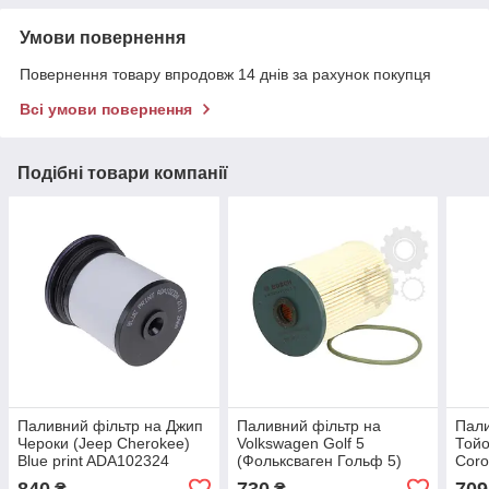
Умови повернення
Повернення товару впродовж 14 днів за рахунок покупця
Всі умови повернення
Подібні товари компанії
Паливний фільтр на Джип
Паливний фільтр на
Пали
Чероки (Jeep Cherokee)
Volkswagen Golf 5
Тойо
Blue print ADA102324
(Фольксваген Гольф 5)
Coro
2003-- ->2009 Bosch
Aven
840
730
709