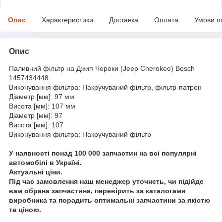
Опис
Характеристики
Доставка
Оплата
Умови п
Опис
Паливний фільтр на Джип Чероки (Jeep Cherokee) Bosch
1457434448
Виконування фільтра: Накручуваний фільтр, фільтр-патрон
Діаметр [мм]: 97 мм
Висота [мм]: 107 мм
Діаметр [мм]: 97
Висота [мм]: 107
Виконування фільтра: Накручуваний фільтр
У наявності понад 100 000 запчастин на всі популярні
автомобілі в Україні.
Актуальні ціни.
Під час замовлення наш менеджер уточнеть, чи підійде
вам обрана запчастина, перевірить за каталогами
виробника та порадить оптимальні запчастини за якістю
та ціною.