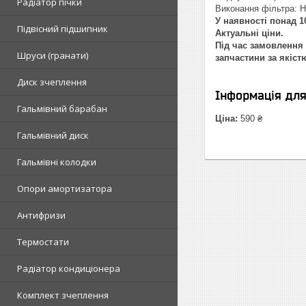
Радіатор пічки
Виконання фільтра: 
У наявності понад 10
Підвісний підшипник
Актуальні ціни.
Під час замовлення 
Шруси (гранати)
запчастини за якіст
Диск зчеплення
Інформація дл
Гальмівний барабан
Ціна:
590 ₴
Гальмівний диск
Гальмівні колодки
Опори амортизатора
Антифризи
Термостати
Радіатор кондиціонера
Комплект зчеплення