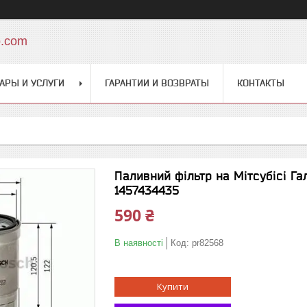
o.com
АРЫ И УСЛУГИ
ГАРАНТИИ И ВОЗВРАТЫ
КОНТАКТЫ
Паливний фільтр на Мітсубісі Гал
1457434435
590 ₴
В наявності
Код:
pr82568
Купити