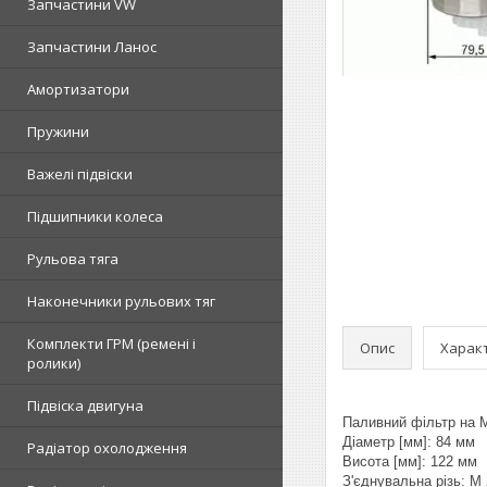
Запчастини VW
Запчастини Ланос
Амортизатори
Пружини
Важелі підвіски
Підшипники колеса
Рульова тяга
Наконечники рульових тяг
Комплекти ГРМ (ремені і
Опис
Харак
ролики)
Підвіска двигуна
Паливний фільтр на Мі
Діаметр [мм]: 84 мм
Радіатор охолодження
Висота [мм]: 122 мм
З'єднувальна різь: M 