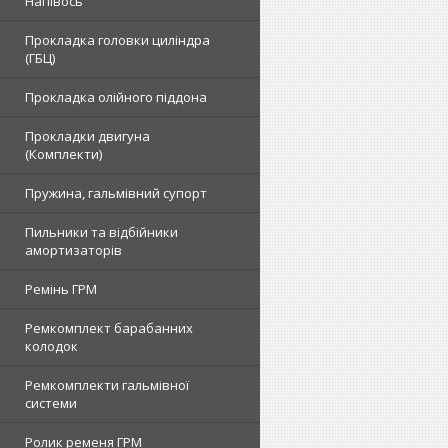
Напівось
Прокладка головки циліндра
(ГБЦ)
Прокладка олійного піддона
Прокладки двигуна
(Комплекти)
Пружина, гальмівний супорт
Пильники та відбійники
амортизаторів
Ремінь ГРМ
Ремкомплект барабанних
колодок
Ремкомплекти гальмівної
системи
Ролик ременя ГРМ