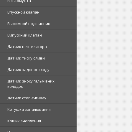
Віськомуфта
Впускной клапан
Выжимной подшипник
Випускний клапан
Датчик вентилятора
Датчик тиску оливи
Датчик заднього ходу
Датчик зносу гальмівних
колодок
Датчик стоп-сигналу
Котушка запалювання
Кошик зчеплення