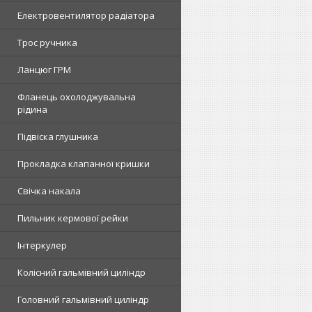
Електровентилятор радіатора
Трос ручника
Ланцюг ГРМ
Фланець охолоджувальна
рідина
Підвіска глушника
Прокладка клапанної кришки
Свічка накала
Пильник кермової рейки
Інтеркулер
Колісний гальмівний циліндр
Головний гальмівний циліндр