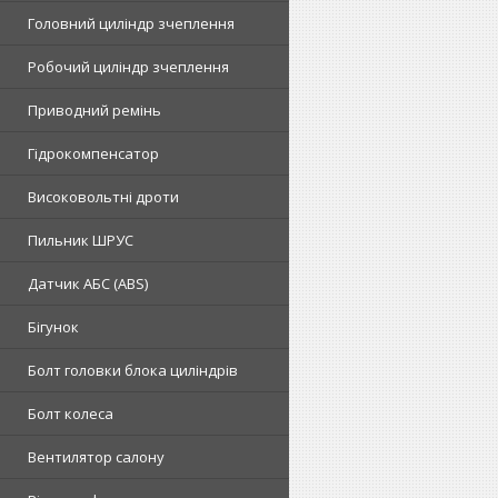
Головний циліндр зчеплення
Робочий циліндр зчеплення
Приводний ремінь
Гідрокомпенсатор
Високовольтні дроти
Пильник ШРУС
Датчик АБС (ABS)
Бігунок
Болт головки блока циліндрів
Болт колеса
Вентилятор салону