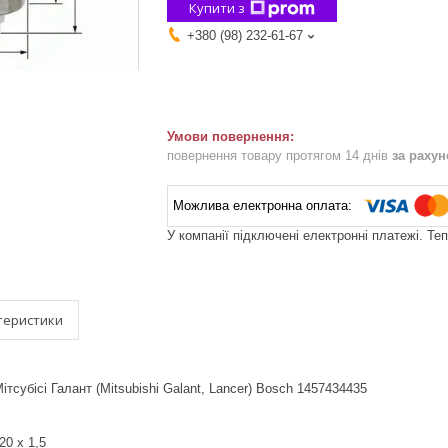
Купити з
+380 (98) 232-61-67
повернення товару протягом 14 днів
за раху
У компанії підключені електронні платежі. Те
теристики
тсубісі Галант (Mitsubishi Galant, Lancer) Bosch 1457434435
20 x 1,5