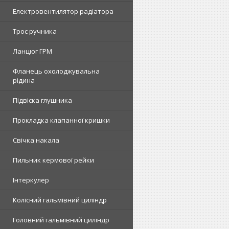
Електровентилятор радіатора
Трос ручника
Ланцюг ГРМ
Фланець охолоджувальна
рідина
Підвіска глушника
Прокладка клапанної кришки
Свічка накала
Пильник кермової рейки
Інтеркулер
Колісний гальмівний циліндр
Головний гальмівний циліндр