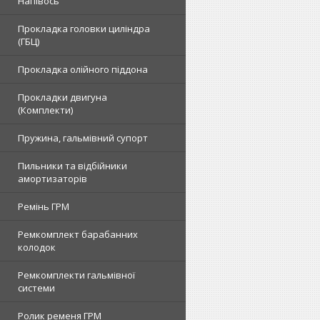
Напівось
Прокладка головки циліндра
(ГБЦ)
Прокладка олійного піддона
Прокладки двигуна
(Комплекти)
Пружина, гальмівний супорт
Пильники та відбійники
амортизаторів
Ремінь ГРМ
Ремкомплект барабанних
колодок
Ремкомплекти гальмівної
системи
Ролик ременя ГРМ