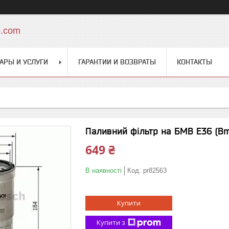
o.com
АРЫ И УСЛУГИ
ГАРАНТИИ И ВОЗВРАТЫ
КОНТАКТЫ
Паливний фільтр на БМВ Е36 (Bm
649 ₴
В наявності
Код:
pr82563
Купити
Купити з