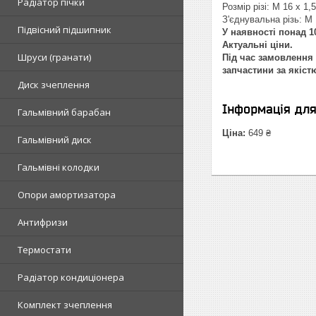
Радіатор пічки
Розмір різі: M 16 x 1,5
З'єднувальна різь: M 
Підвісний підшипник
У наявності понад 10
Актуальні ціни.
Шруси (гранати)
Під час замовлення 
запчастини за якіст
Диск зчеплення
Інформація дл
Гальмівний барабан
Ціна:
649 ₴
Гальмівний диск
Гальмівні колодки
Опори амортизатора
Антифризи
Термостати
Радіатор кондиціонера
Комплект зчеплення