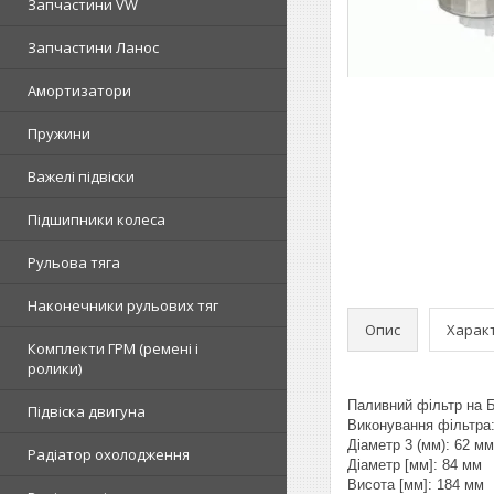
Запчастини VW
Запчастини Ланос
Амортизатори
Пружини
Важелі підвіски
Підшипники колеса
Рульова тяга
Наконечники рульових тяг
Опис
Харак
Комплекти ГРМ (ремені і
ролики)
Паливний фільтр на 
Підвіска двигуна
Виконування фільтра:
Діаметр 3 (мм): 62 мм
Радіатор охолодження
Діаметр [мм]: 84 мм
Висота [мм]: 184 мм