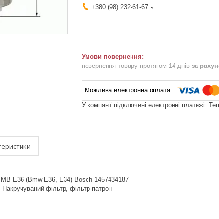
+380 (98) 232-61-67
повернення товару протягом 14 днів
за раху
У компанії підключені електронні платежі. Те
теристики
БМВ Е36 (Bmw E36, E34) Bosch 1457434187
 Накручуваний фільтр, фільтр-патрон