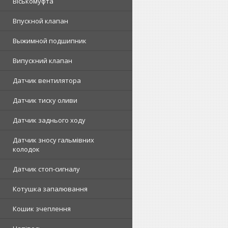
Віськомуфта
Впускной клапан
Выжимной подшипник
Випускний клапан
Датчик вентилятора
Датчик тиску оливи
Датчик заднього ходу
Датчик зносу гальмівних
колодок
Датчик стоп-сигналу
Котушка запалювання
Кошик зчеплення