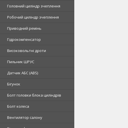
Головний циліндр зчеплення
Робочий циліндр зчеплення
Приводний ремінь
Гідрокомпенсатор
Високовольтні дроти
Пильник ШРУС
Датчик АБС (ABS)
Бігунок
Болт головки блока циліндрів
Болт колеса
Вентилятор салону