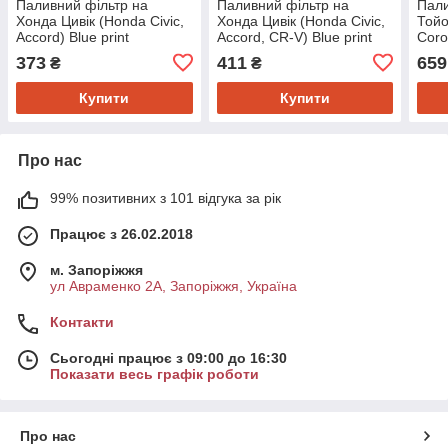
Паливний фільтр на
Паливний фільтр на
Пали
Хонда Цивік (Honda Civic,
Хонда Цивік (Honda Civic,
Тойо
Accord) Blue print
Accord, CR-V) Blue print
Coro
ADH22325
ADH22329
373
411
659
₴
₴
Купити
Купити
Про нас
99% позитивних з 101 відгука за рік
Працює з 26.02.2018
м. Запоріжжя
ул Авраменко 2А, Запоріжжя, Україна
Контакти
Сьогодні працює з 09:00 до 16:30
Показати весь графік роботи
Про нас