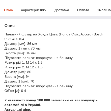
Опис
Характеристики
Доставка
Оплата
Умови п
Опис
Паливний фільтр на Хонда Цивік (Honda Civic, Accord) Bosch
0986450104
Діаметр [мм]: 86 мм
Діаметр 1 (мм): 70 мм
Висота [мм]: 94 мм
Підготовка палива: впорскування бензину
Розмір різі 1: M 14 x 1,5
Розмір різі 2: M 12 x 1,5
Діаметр [мм]: 86
Висота [мм]: 94
Діаметр 1 [мм]: 70
Підготовка палива: впорскування бензину
Об'єм [л]: 0.4
У наявності понад 100 000 запчастин на всі популярні
автомобілі в Україні.
Актуальні ціни.