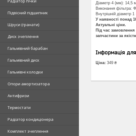
Радіатор пічки
Діаметр 4 (мм): 14,5 
Виконання фільтра: Ф
Підвісний підшипник
Внутрішній діаметр 1 
У наявності понад 10
Шруси (гранати)
Актуальні ціни.
Під час замовлення 
запчастини за якіст
Диск зчеплення
Гальмівний барабан
Інформація дл
Гальмівний диск
Ціна:
349 ₴
Гальмівні колодки
Опори амортизатора
Антифризи
Термостати
Радіатор кондиціонера
Комплект зчеплення