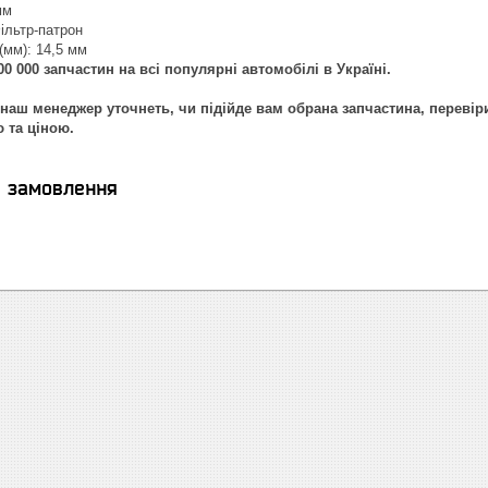
мм
ільтр-патрон
(мм): 14,5 мм
0 000 запчастин на всі популярні автомобілі в Україні.
наш менеджер уточнеть, чи підійде вам обрана запчастина, перевір
ю та ціною.
я замовлення