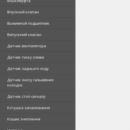
Віськомуфта
Впускной клапан
Выжимной подшипник
Випускний клапан
Датчик вентилятора
Датчик тиску оливи
Датчик заднього ходу
Датчик зносу гальмівних
колодок
Датчик стоп-сигналу
Котушка запалювання
Кошик зчеплення