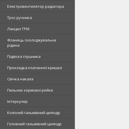
Електровентилятор радіатора
Трос ручника
Ланцюг ГРМ
Фланець охолоджувальна
рідина
Підвіска глушника
Прокладка клапанної кришки
Свічка накала
Пильник кермової рейки
Інтеркулер
Колісний гальмівний циліндр
Головний гальмівний циліндр