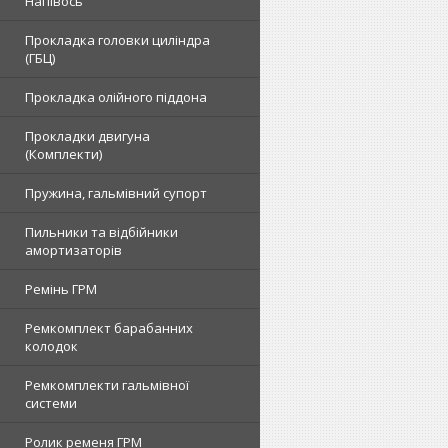
Напівось
Прокладка головки циліндра
(ГБЦ)
Прокладка олійного піддона
Прокладки двигуна
(Комплекти)
Пружина, гальмівний супорт
Пильники та відбійники
амортизаторів
Ремінь ГРМ
Ремкомплект барабанних
колодок
Ремкомплекти гальмівної
системи
Ролик ременя ГРМ