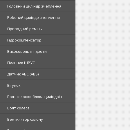
Головний циліндр зчеплення
Робочий циліндр зчеплення
Приводний ремінь
Гідрокомпенсатор
Високовольтні дроти
Пильник ШРУС
Датчик АБС (ABS)
Бігунок
Болт головки блока циліндрів
Болт колеса
Вентилятор салону