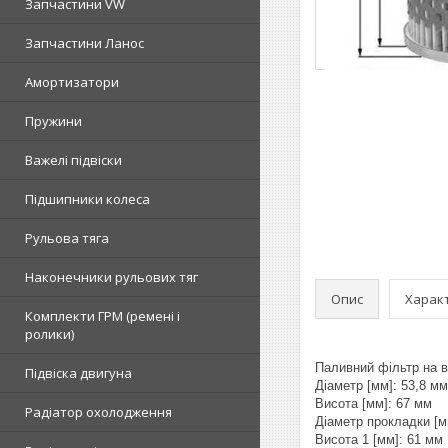
Запчастини VW
Запчастини Ланос
Амортизатори
Пружини
Важелі підвіски
Підшипники колеса
Рульова тяга
Наконечники рульових тяг
Опис
Харак
Комплекти ГРМ (ремені і
ролики)
Паливний фільтр на в
Підвіска двигуна
Діаметр [мм]: 53,8 мм
Висота [мм]: 67 мм
Радіатор охолодження
Діаметр прокладки [м
Висота 1 [мм]: 61 мм