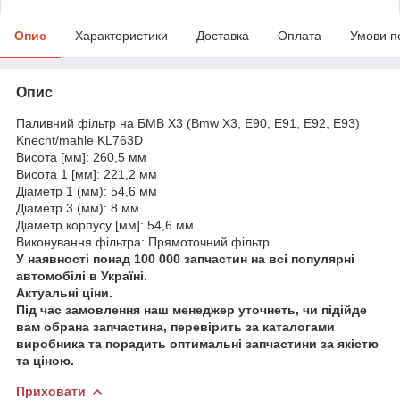
Опис
Характеристики
Доставка
Оплата
Умови п
Опис
Паливний фільтр на БМВ Х3 (Bmw X3, E90, E91, E92, E93)
Knecht/mahle KL763D
Висота [мм]: 260,5 мм
Висота 1 [мм]: 221,2 мм
Діаметр 1 (мм): 54,6 мм
Діаметр 3 (мм): 8 мм
Діаметр корпусу [мм]: 54,6 мм
Виконування фільтра: Прямоточний фільтр
У наявності понад 100 000 запчастин на всі популярні
автомобілі в Україні.
Актуальні ціни.
Під час замовлення наш менеджер уточнеть, чи підійде
вам обрана запчастина, перевірить за каталогами
виробника та порадить оптимальні запчастини за якістю
та ціною.
Приховати