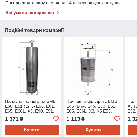
Повернення товару впродовж 14 днів за рахунок покупця
Всі умови повернення
Подібні товари компанії
Паливний фільтр на БМВ
Паливний фільтр на БМВ
Пали
Е60, Е61 (Bmw E60, E61,
Е46 (Bmw E46, E60, E61,
Х3 (
E65, E66L, X3, E90, E91,
E65, E66L, X3, X5 E53,
E92,
E92, E93) Knecht/mahle
E70, E90, E91, E92, E93,
F02
1 371
1 113
1 3
₴
₴
KL579D
Купити
Купити