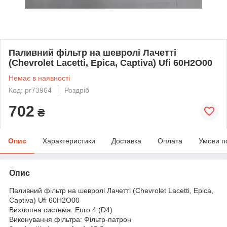
Паливний фільтр на шевролі Лачетті
(Chevrolet Lacetti, Epica, Captiva) Ufi 60H2O00
Немає в наявності
Код: pr73964
Роздріб
702
₴
Опис
Характеристики
Доставка
Оплата
Умови п
Опис
Паливний фільтр на шевролі Лачетті (Chevrolet Lacetti, Epica,
Captiva) Ufi 60H2O00
Вихлопна система: Euro 4 (D4)
Виконування фільтра: Фільтр-патрон