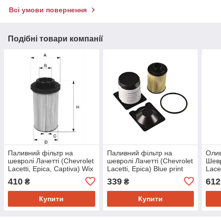
Всі умови повернення
Подібні товари компанії
Паливний фільтр на
Паливний фільтр на
Олив
шевролі Лачетті (Chevrolet
шевролі Лачетті (Chevrolet
Шевр
Lacetti, Epica, Captiva) Wix
Lacetti, Epica) Blue print
Lacet
filters WF8366
ADK82327
Bos
410
339
612
₴
₴
Купити
Купити