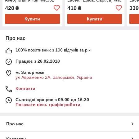
filters WF8366
ADK
420
410
339
₴
₴
Купити
Купити
Про нас
100% позитивних з 100 відгуків за рік
Працює з 26.02.2018
м. Запоріжжя
ул Авраменко 2А, Запоріжжя, Україна
Контакти
Сьогодні працює з 09:00 до 16:30
Показати весь графік роботи
Про нас
Контакти