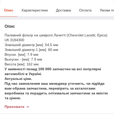
Опис
Характеристики
Доставка
Оплата
Умови п
Опис
Паливний фільтр на шевролі Лачетті (Chevrolet Lacetti, Epica)
Ufi 3184300
Зовнішній діаметр [мм]: 54,5 мм
Зовнішній діаметр 1 [мм]: 60 мм
Впускн. [мм]: 7.9 мм
Выпускн.- [мм]: 7.9 мм
Висота [мм]: 162 мм
У наявності понад 100 000 запчастин на всі популярні
автомобілі в Україні.
Актуальні ціни.
Під час замовлення наш менеджер уточнеть, чи підійде
вам обрана запчастина, перевірить за каталогами
виробника та порадить оптимальні запчастини за якістю
та ціною.
Приховати