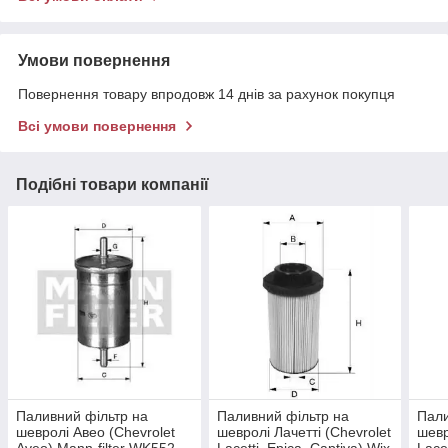
Умови повернення
Повернення товару впродовж 14 днів за рахунок покупця
Всі умови повернення
Подібні товари компанії
Паливний фільтр на
Паливний фільтр на
Пали
шевролі Авео (Chevrolet
шевролі Лачетті (Chevrolet
шевр
Aveo) Mann-filter WK552
Lacetti, Epica, Captiva) Wix
Lacet