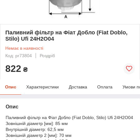
Паливний фільтр на Фіат Добло (Fiat Doblo,
Stilo) Ufi 24H2O04
Немає в наявності
Код: pr73804
Роздріб
822
₴
Опис
Характеристики
Доставка
Оплата
Умови п
Опис
Паливний фільтр на Фіат Добло (Fiat Doblo, Stilo) Ufi 24H2O04
Зовнішній діаметр [мм]: 85 мм
Внутрішній діаметр: 62,5 мм
Зовнішній діаметр 2 [мм]: 70 мм