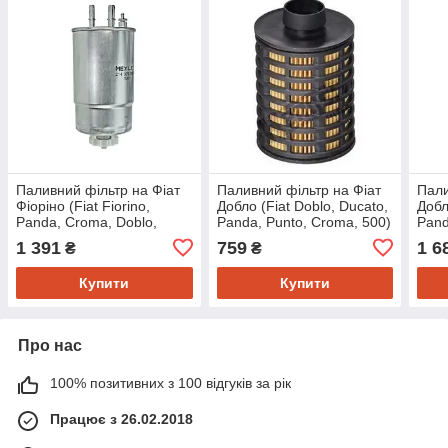
Паливний фільтр на Фіат
Паливний фільтр на Фіат
Пали
Фіоріно (Fiat Fiorino,
Добло (Fiat Doblo, Ducato,
Добл
Panda, Croma, Doblo,
Panda, Punto, Croma, 500)
Pand
Punto, 500, Ducato, Stilo)
Hengst filter E83KP02D140
Knec
1 391
759
1 6
₴
₴
Meyle
Купити
Купити
Про нас
100% позитивних з 100 відгуків за рік
Працює з 26.02.2018