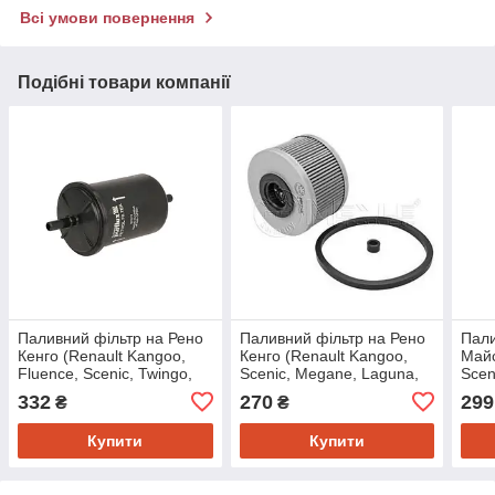
Всі умови повернення
Подібні товари компанії
Паливний фільтр на Рено
Паливний фільтр на Рено
Пали
Кенго (Renault Kangoo,
Кенго (Renault Kangoo,
Майс
Fluence, Scenic, Twingo,
Scenic, Megane, Laguna,
Scen
Trafic, Megane, Laguna,
Clio) Meyle 16143230010
Traf
332
270
299
₴
₴
Clio, Modus)
Купити
Купити