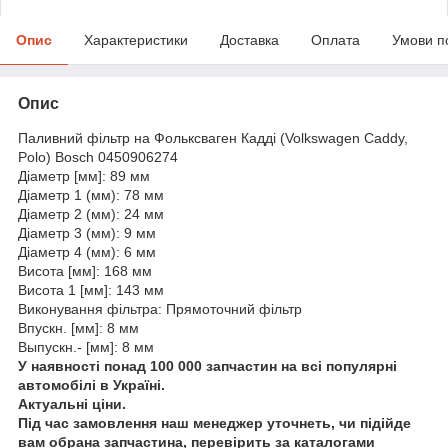
Опис
Характеристики
Доставка
Оплата
Умови п
Опис
Паливний фільтр на Фольксваген Кадді (Volkswagen Caddy,
Polo) Bosch 0450906274
Діаметр [мм]: 89 мм
Діаметр 1 (мм): 78 мм
Діаметр 2 (мм): 24 мм
Діаметр 3 (мм): 9 мм
Діаметр 4 (мм): 6 мм
Висота [мм]: 168 мм
Висота 1 [мм]: 143 мм
Виконування фільтра: Прямоточний фільтр
Впускн. [мм]: 8 мм
Выпускн.- [мм]: 8 мм
У наявності понад 100 000 запчастин на всі популярні
автомобілі в Україні.
Актуальні ціни.
Під час замовлення наш менеджер уточнеть, чи підійде
вам обрана запчастина, перевірить за каталогами