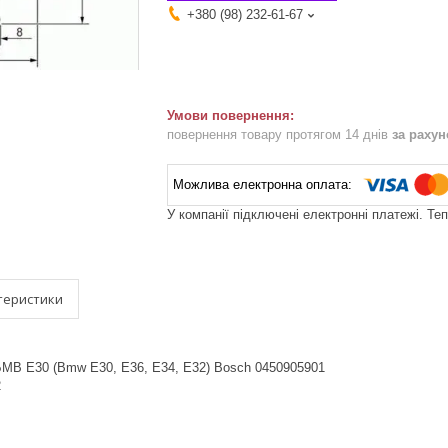
+380 (98) 232-61-67
повернення товару протягом 14 днів
за раху
У компанії підключені електронні платежі. Те
теристики
БМВ Е30 (Bmw E30, E36, E34, E32) Bosch 0450905901
2