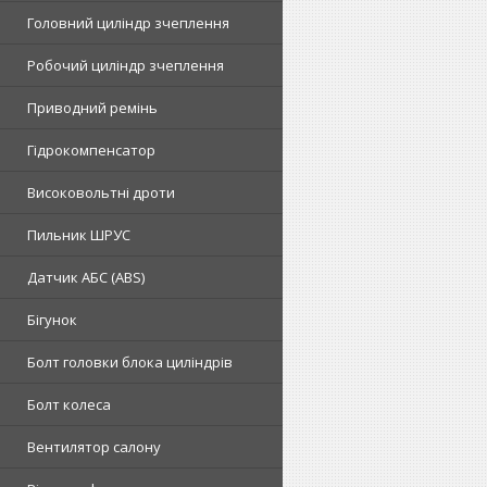
Головний циліндр зчеплення
Робочий циліндр зчеплення
Приводний ремінь
Гідрокомпенсатор
Високовольтні дроти
Пильник ШРУС
Датчик АБС (ABS)
Бігунок
Болт головки блока циліндрів
Болт колеса
Вентилятор салону