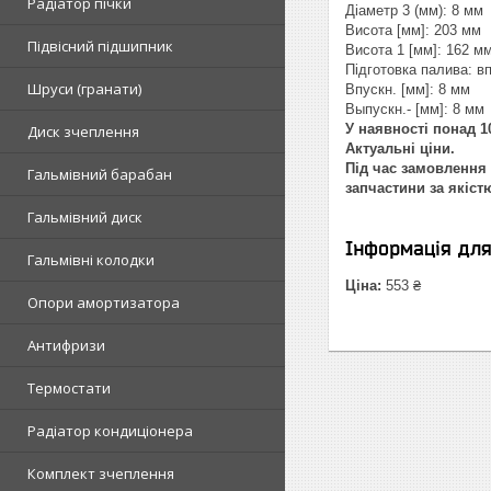
Радіатор пічки
Діаметр 3 (мм): 8 мм
Висота [мм]: 203 мм
Підвісний підшипник
Висота 1 [мм]: 162 м
Підготовка палива: в
Шруси (гранати)
Впускн. [мм]: 8 мм
Выпускн.- [мм]: 8 мм
У наявності понад 10
Диск зчеплення
Актуальні ціни.
Під час замовлення 
Гальмівний барабан
запчастини за якіст
Гальмівний диск
Інформація дл
Гальмівні колодки
Ціна:
553 ₴
Опори амортизатора
Антифризи
Термостати
Радіатор кондиціонера
Комплект зчеплення