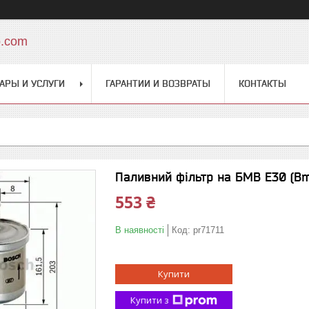
o.com
АРЫ И УСЛУГИ
ГАРАНТИИ И ВОЗВРАТЫ
КОНТАКТЫ
Паливний фільтр на БМВ Е30 (Bm
553 ₴
В наявності
Код:
pr71711
Купити
Купити з