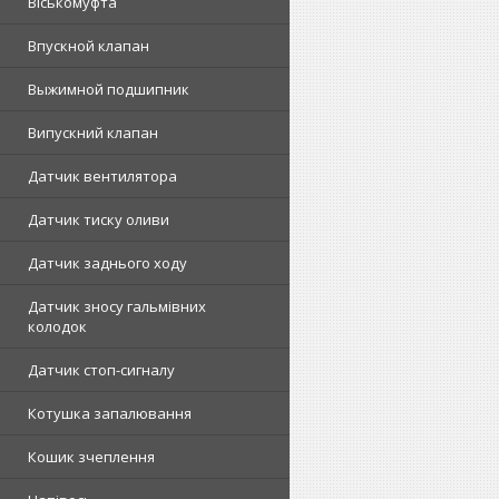
Віськомуфта
Впускной клапан
Выжимной подшипник
Випускний клапан
Датчик вентилятора
Датчик тиску оливи
Датчик заднього ходу
Датчик зносу гальмівних
колодок
Датчик стоп-сигналу
Котушка запалювання
Кошик зчеплення