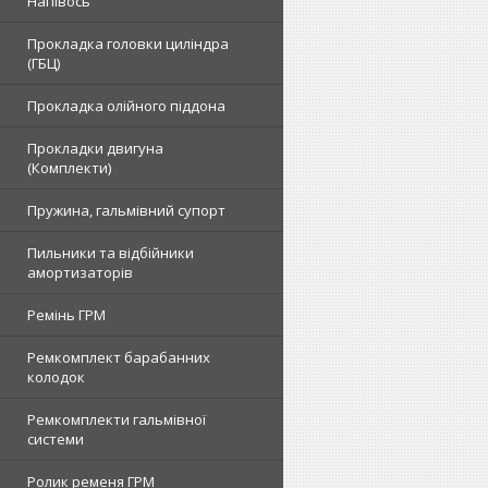
Напівось
Прокладка головки циліндра
(ГБЦ)
Прокладка олійного піддона
Прокладки двигуна
(Комплекти)
Пружина, гальмівний супорт
Пильники та відбійники
амортизаторів
Ремінь ГРМ
Ремкомплект барабанних
колодок
Ремкомплекти гальмівної
системи
Ролик ременя ГРМ