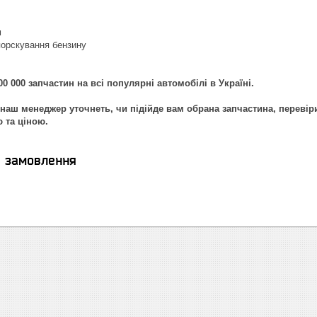
м
порскування бензину
0 000 запчастин на всі популярні автомобілі в Україні.
наш менеджер уточнеть, чи підійде вам обрана запчастина, перевір
ю та ціною.
я замовлення