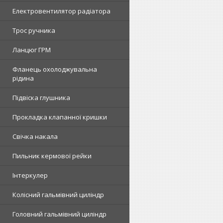
Електровентилятор радіатора
Трос ручника
Ланцюг ГРМ
Фланець охолоджувальна
рідина
Підвіска глушника
Прокладка клапанної кришки
Свічка накала
Пильник кермової рейки
Інтеркулер
Колісний гальмівний циліндр
Головний гальмівний циліндр