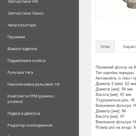
Запчастини VW
Запчастини Ланос
Амортизатори
Пружини
Опис
Харак
Важелі підвіски
Підшипники колеса
Паливний фільтр на К
Рульова тяга
Тип коробки передач:
Автомобіль із ліво-/
Наконечники рульових тяг
Діаметр 3 (мм): 62 мм
Діаметр [мм]: 84 мм
Висота [мм]: 97 мм
Комплекти ГРМ (ремені і
З'єднувальна різь: M 
ролики)
Виконання фільтра: 
Діаметр [мм]: 84
Підвіска двигуна
Висота [мм]: 97
Виконання фільтра: 
Радіатор охолодження
Розмір різі на вході: 