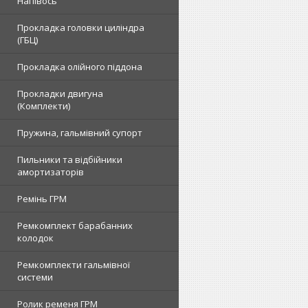
Напівось
Прокладка головки циліндра
(ГБЦ)
Прокладка олійного піддона
Прокладки двигуна
(Комплекти)
Пружина, гальмівний супорт
Пильники та відбійники
амортизаторів
Ремінь ГРМ
Ремкомплект барабанних
колодок
Ремкомплекти гальмівної
системи
Ролик ременя ГРМ