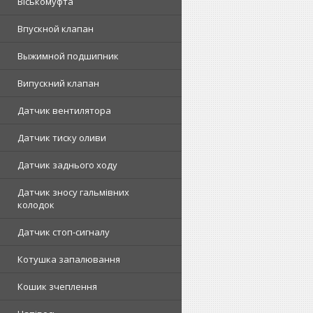
Віськомуфта
Впускной клапан
Выжимной подшипник
Випускний клапан
Датчик вентилятора
Датчик тиску оливи
Датчик заднього ходу
Датчик зносу гальмівних
колодок
Датчик стоп-сигналу
Котушка запалювання
Кошик зчеплення