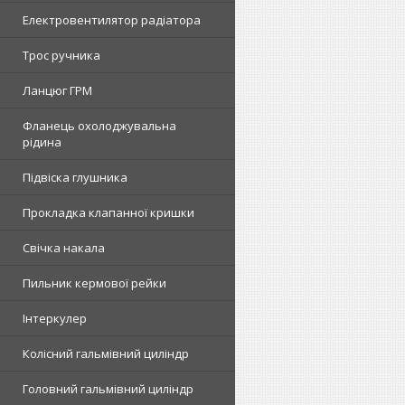
Електровентилятор радіатора
Трос ручника
Ланцюг ГРМ
Фланець охолоджувальна
рідина
Підвіска глушника
Прокладка клапанної кришки
Свічка накала
Пильник кермової рейки
Інтеркулер
Колісний гальмівний циліндр
Головний гальмівний циліндр