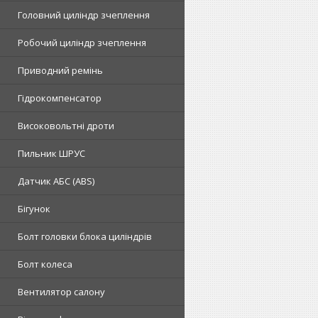
Головний циліндр зчеплення
Робочий циліндр зчеплення
Приводний ремінь
Гідрокомпенсатор
Високовольтні дроти
Пильник ШРУС
Датчик АБС (ABS)
Бігунок
Болт головки блока циліндрів
Болт колеса
Вентилятор салону