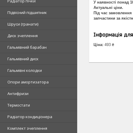
Радіатор пічки
У наявності понад 10
Актуальні ціни.
Підвісний підшипник
Під час замовлення 
запчастини за якіст
Шруси (гранати)
Інформація дл
Диск зчеплення
Ціна:
493 ₴
Гальмівний барабан
Гальмівний диск
Гальмівні колодки
Опори амортизатора
Антифризи
Термостати
Радіатор кондиціонера
Комплект зчеплення