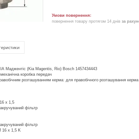
повернення товару протягом 14 днів
за раху
теристики
ІА Маджентіс (Kia Magentis, Rio) Bosch 1457434443
 механічна коробка передач
 правобічним розташуванням керма: для правобічного розташування керма
16 x 1,5
Накручуваний фільтр
Накручуваний фільтр
M 16 x 1,5 K