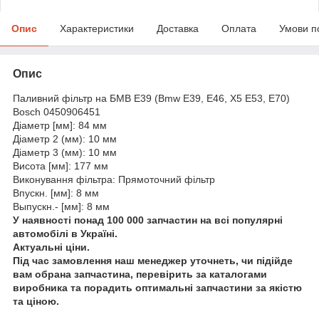
Опис
Характеристики
Доставка
Оплата
Умови п
Опис
Паливний фільтр на БМВ Е39 (Bmw E39, E46, X5 E53, E70)
Bosch 0450906451
Діаметр [мм]: 84 мм
Діаметр 2 (мм): 10 мм
Діаметр 3 (мм): 10 мм
Висота [мм]: 177 мм
Виконування фільтра: Прямоточний фільтр
Впускн. [мм]: 8 мм
Выпускн.- [мм]: 8 мм
У наявності понад 100 000 запчастин на всі популярні
автомобілі в Україні.
Актуальні ціни.
Під час замовлення наш менеджер уточнеть, чи підійде
вам обрана запчастина, перевірить за каталогами
виробника та порадить оптимальні запчастини за якістю
та ціною.