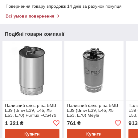
Повернення товару впродовж 14 днів за рахунок покупця
Всі умови повернення
Подібні товари компанії
Паливний фільтр на БМВ
Паливний фільтр на БМВ
Пали
Е39 (Bmw E39, E46, X5
Е39 (Bmw E39, E46, X5
Е39 
E53, E70) Purflux FCS479
E53, E70) Meyle
E53, 
3143230000
WF8
1 321
761
913
₴
₴
Купити
Купити