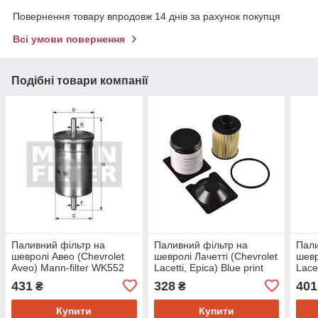
Повернення товару впродовж 14 днів за рахунок покупця
Всі умови повернення
Подібні товари компанії
Паливний фільтр на
Паливний фільтр на
Пали
шевролі Авео (Chevrolet
шевролі Лачетті (Chevrolet
шевр
Aveo) Mann-filter WK552
Lacetti, Epica) Blue print
Lace
ADK82327
filt
431
328
401
₴
₴
Купити
Купити