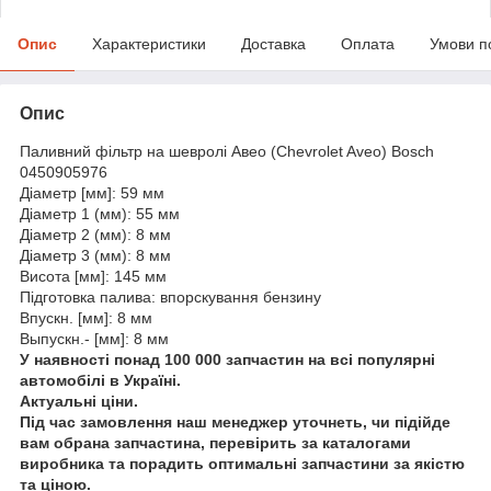
Опис
Характеристики
Доставка
Оплата
Умови п
Опис
Паливний фільтр на шевролі Авео (Chevrolet Aveo) Bosch
0450905976
Діаметр [мм]: 59 мм
Діаметр 1 (мм): 55 мм
Діаметр 2 (мм): 8 мм
Діаметр 3 (мм): 8 мм
Висота [мм]: 145 мм
Підготовка палива: впорскування бензину
Впускн. [мм]: 8 мм
Выпускн.- [мм]: 8 мм
У наявності понад 100 000 запчастин на всі популярні
автомобілі в Україні.
Актуальні ціни.
Під час замовлення наш менеджер уточнеть, чи підійде
вам обрана запчастина, перевірить за каталогами
виробника та порадить оптимальні запчастини за якістю
та ціною.