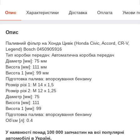
Опис
Характеристики
Доставка
Оплата
Умови п
Опис
Паливний фільтр на Хонда Цивік (Honda Civic, Accord, CR-V,
Legend) Bosch 0450905916
Тип коробки передач: Автоматична коробка передач
Діаметр [мм]: 75 мм
Висота [мм]: 111 мм
Висота 1 [мм]: 99 мм
Підготовка палива: впорскування бензину
Розмір різі 1: M 14 x 1,5
Розмір різі 2: M 12 x 1,25
Діаметр [мм]: 75
Висота [мм]: 111
Висота 1 [мм]: 99
Підготовка палива: впорскування бензину
Об'єм [л]: 0.4
У наявності понад 100 000 запчастин на всі популярні
автомобілі в Україні.