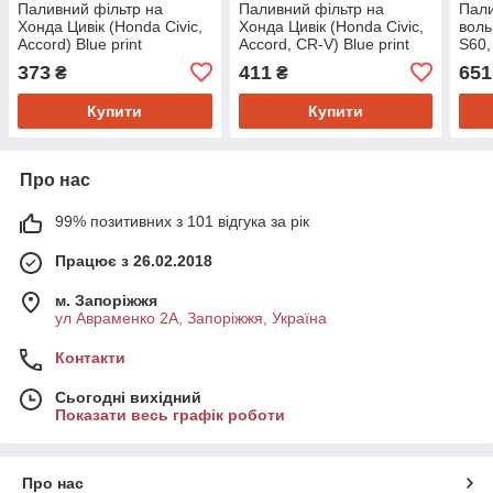
Паливний фільтр на
Паливний фільтр на
Пали
Хонда Цивік (Honda Civic,
Хонда Цивік (Honda Civic,
воль
Accord) Blue print
Accord, CR-V) Blue print
S60,
ADH22325
ADH22329
045
373
411
651
₴
₴
Купити
Купити
Про нас
99% позитивних з 101 відгука за рік
Працює з 26.02.2018
м. Запоріжжя
ул Авраменко 2А, Запоріжжя, Україна
Контакти
Сьогодні вихідний
Показати весь графік роботи
Про нас